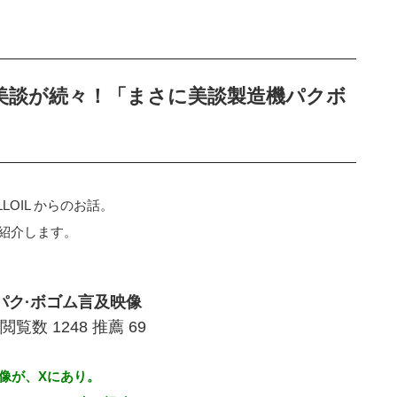
美談が続々！「まさに美談製造機パクボ
OIL からのお話。
紹介します。
のパク·ボゴム言及映像
:33 閲覧数 1248 推薦 69
像が、Xにあり。