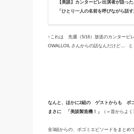
【美談】カンタービレ出演者が語った
「ひとり一人の名前を呼びながら話す
↑これは 先週（5/16）放送のカンタービ
OWALLOIL さんからの話なんだけど… (;
なんと、ほかに2組の ゲストからも ボ
まさに 「美談製造機！」
（＝昔からよく
全3組からの、ボゴミエピソードをまとめて 