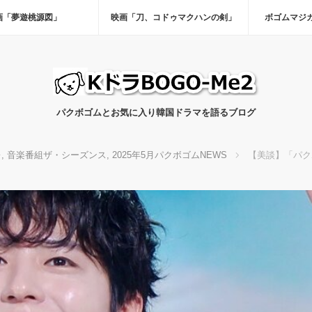
画「夢遊桃源図」
映画「刀、コドゥマクハンの剣」
ボゴムマジ
パクボゴムとお気に入り韓国ドラマを語るブログ
レ
,
音楽番組ザ・シーズンス
,
2025年5月パクボゴムNEWS
【美談】「パク