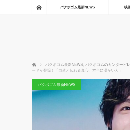
ホーム
パクボゴム最新NEWS
映
ホーム
パクボゴム最新NEWS
,
パクボゴムのカンタービ
ードが登場！「自然と伝わる真心、本当に温かい人」
パクボゴム最新NEWS