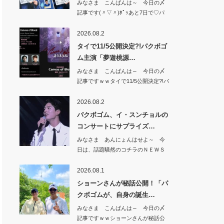
みなさま こんばんは～ 今日の〆
記事です(〃▽〃)ﾎﾟｯあと7日で♡パ
クボゴ…
2026.08.2
タイで11/5公開決定?!パクボゴ
ム主演「夢遊桃源…
みなさま こんばんは～ 今日の〆
記事ですｗｗタイで11/5公開決定?!パ
クボ…
2026.08.2
パクボゴム、イ・スンチョルの
コンサートにサプライズ…
みなさま あんにょんはせよ～ 今
日は、話題騒然のコチラのＮＥＷＳ
から♡パクボ…
2026.08.1
ショーンさんが秘話公開！「パ
クボゴムが、自身の誕生…
みなさま こんばんは～ 今日の〆
記事ですｗｗショーンさんが秘話公