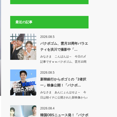
最近の記事
2026.08.5
パクボゴム、雲月10周年バラエ
ティを洪川で撮影中「…
みなさま こんばんは～ 今日の〆
記事ですｗｗパクボゴム、雲月10周
年バラエテ…
2026.08.5
新韓銀行からボゴミの「2者択
一」映像公開！「パクボ…
みなさま あんにょんはせよ～ 今
日は朝イチに公開された新映像から♪
新韓銀行か…
2026.08.4
韓国OBSニュース発！「パクボ