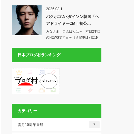
開！「パ…
2026.08.1
パクボゴム×ダイソン韓国「ヘ
アドライヤーCM」初公…
みなさま こんばんは～ 本日2本目
のNEWSですｗｗ（〆記事は別にあ
る～）…
日本ブログ村ランキング
カテゴリー
雲月10周年番組
7