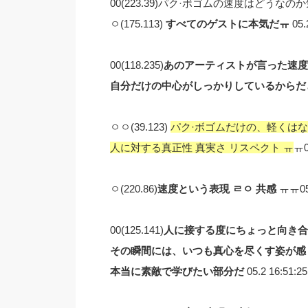
00(223.39)パク·ボゴムの速度はどうなのか気にな
ㅇ(175.113)
すべてのゲストに本気だㅠ
05.
00(118.235)
あのアーティストが言った速度
自分だけの中心がしっかりしているからだ
ㅇㅇ(39.123)
パク·ボゴムだけの、軽くは
人に対する真正性 真実さ リスペクト ㅠ
ㅠ0
ㅇ(220.86)
速度という表現 ㄹㅇ 共感
ㅠㅠ05.
00(125.141)
人に接する度にちょっと向き合
その瞬間には、いつも真心を尽くす姿が感
本当に素敵で学びたい部分だ
05.2 16:51:25