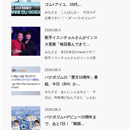
ゴム×アイユ、10代…
みなさま こんばんは～ 今日の〆
記事です(〃▽〃)ﾎﾟｯパクボゴム×ア
イユ、…
2026.08.4
歌手イスンチョルさんがインス
タ更新「毎回喜んできて…
みなさま 本日2本目のnewsです♡
歌手イスンチョルさんがインスタ更
新「毎回…
2026.08.4
パクボゴムの「雲月10周年」番
組、今日（8/4）か…
みなさま あんにょんはせよ～ 今
日は、昨晩飛び込んできた「ふおお
お&#x1f49…
2026.08.3
パクボゴム×デビュー15周年ま
で、あと7日！「韓国…