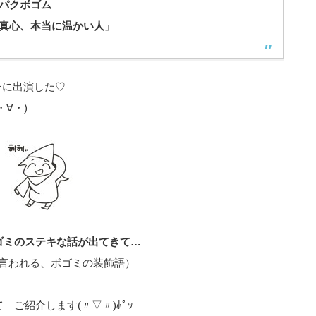
パクボゴム
真心、本当に温かい人」
レに出演した♡
・∀・)
ゴミのステキな話が出てきて…
言われる、ボゴミの装飾語）
ご紹介します(〃▽〃)ﾎﾟｯ