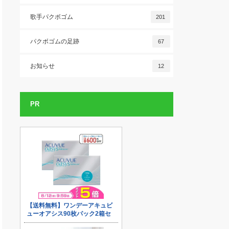
歌手パクボゴム
201
パクボゴムの足跡
67
お知らせ
12
PR