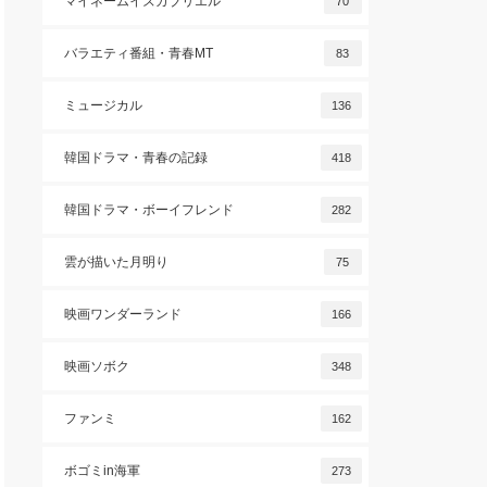
マイネームイズガブリエル
70
バラエティ番組・青春MT
83
ミュージカル
136
韓国ドラマ・青春の記録
418
韓国ドラマ・ボーイフレンド
282
雲が描いた月明り
75
映画ワンダーランド
166
映画ソボク
348
ファンミ
162
ボゴミin海軍
273