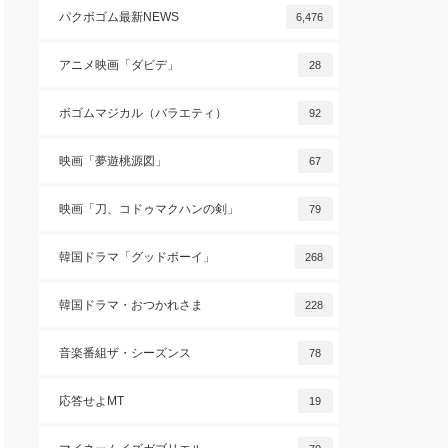
パクボゴム最新NEWS
6,476
アニメ映画「ダビデ」
28
ボゴムマジカル（バラエティ）
92
映画「夢遊桃源図」
67
映画「刀、コドゥマクハンの剣」
79
韓国ドラマ「グッドボーイ」
268
韓国ドラマ・おつかれさま
228
音楽番組ザ・シーズンス
78
応答せよMT
19