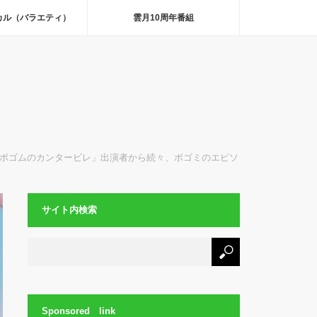
カル（バラエティ）
雲月10周年番組
ボゴムのカンタービレ」出演者から続々、ボゴミのエピソ
サイト内検索
Sponsored link