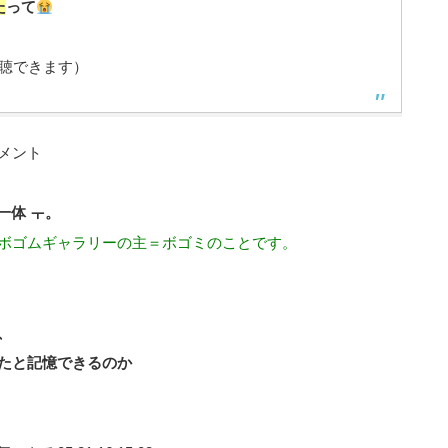
た
って
聴できます）
メント
一体 ㅜ。
ボゴムギャラリーの主＝ボゴミのことです。
、
たと記憶できるのか