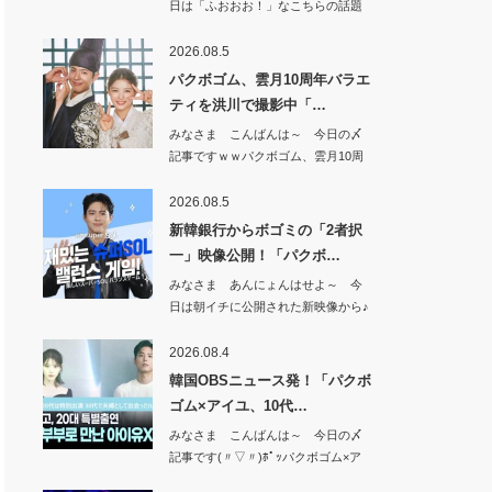
日は「ふおおお！」なこちらの話題
から^^【期…
2026.08.5
パクボゴム、雲月10周年バラエ
ティを洪川で撮影中「…
みなさま こんばんは～ 今日の〆
記事ですｗｗパクボゴム、雲月10周
年バラエテ…
2026.08.5
新韓銀行からボゴミの「2者択
一」映像公開！「パクボ…
みなさま あんにょんはせよ～ 今
日は朝イチに公開された新映像から♪
新韓銀行か…
2026.08.4
韓国OBSニュース発！「パクボ
ゴム×アイユ、10代…
みなさま こんばんは～ 今日の〆
記事です(〃▽〃)ﾎﾟｯパクボゴム×ア
イユ、…