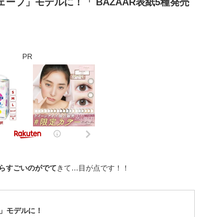
ーブ」モデルに！「 BAZAAR表紙5種発売
PR
らすごいのがでて
きて…目が点です！！
」モデルに！