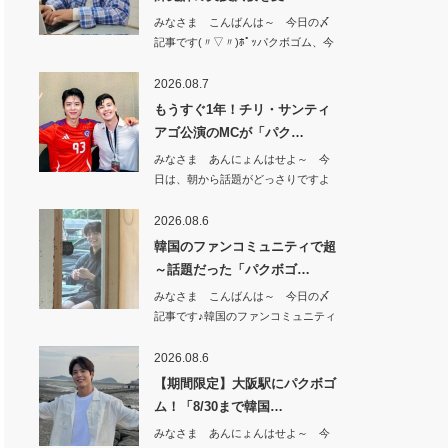
みなさま こんばんは～ 今日の〆
記事です(〃▽〃)ﾎﾟｯパクボゴム、今
日（8…
2026.08.7
もうすぐ1年！チリ・サンティ
アゴ公演のMCが「パク…
みなさま あんにょんはせよ～ 今
日は、朝から話題がどっさりですよ
^^もうすぐ…
2026.08.6
韓国のファンコミュニティで超
～話題だった「パクボゴ…
みなさま こんばんは～ 今日の〆
記事です♪韓国のファンコミュニティ
で 超～話…
2026.08.6
【期間限定】大阪駅にパクボゴ
ム！「8/30まで韓国…
みなさま あんにょんはせよ～ 今