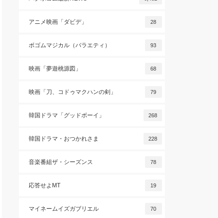
アニメ映画「ダビデ」
28
ボゴムマジカル（バラエティ）
93
映画「夢遊桃源図」
68
映画「刀、コドゥマクハンの剣」
79
韓国ドラマ「グッドボーイ」
268
韓国ドラマ・おつかれさま
228
音楽番組ザ・シーズンス
78
応答せよMT
19
マイネームイズガブリエル
70