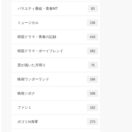
バラエティ番組・青春MT
83
ミュージカル
136
韓国ドラマ・青春の記録
418
韓国ドラマ・ボーイフレンド
282
雲が描いた月明り
75
映画ワンダーランド
166
映画ソボク
348
ファンミ
162
ボゴミin海軍
273