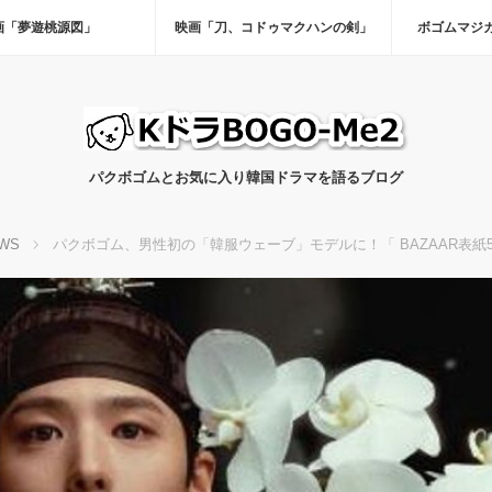
画「夢遊桃源図」
映画「刀、コドゥマクハンの剣」
ボゴムマジ
パクボゴムとお気に入り韓国ドラマを語るブログ
WS
パクボゴム、男性初の「韓服ウェーブ」モデルに！「 BAZAAR表