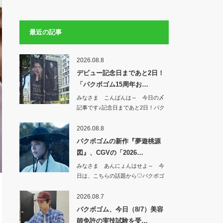
最近の記事
2026.08.8
デビュー記念日まであと2日！
「パクボゴム15周年お…
みなさま こんばんは～ 今日の〆
記事です♪記念日まであと2日！パク
ボゴム…
2026.08.8
パクボゴムの新作『夢遊桃源
図』、CGVの「2026…
みなさま あんにょんはせよ～ 今
日は、こちらの話題から♡パクボゴ
ムの新作『夢…
2026.08.7
パクボゴム、今日（8/7）美容
師免許の実技試験を受…