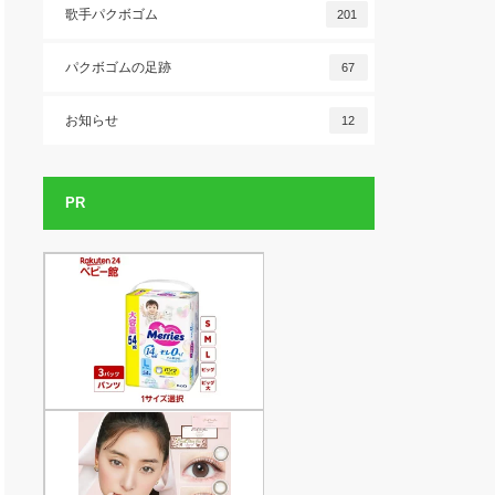
歌手パクボゴム
201
パクボゴムの足跡
67
お知らせ
12
PR