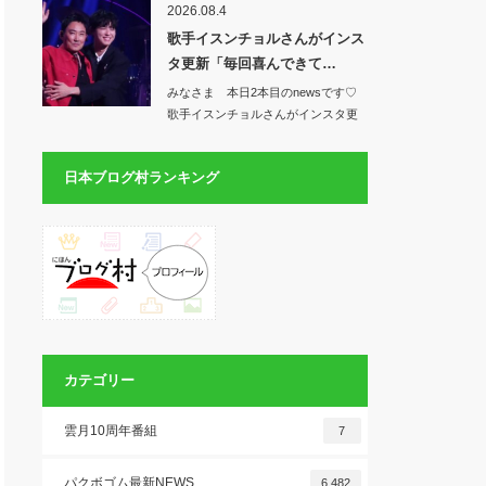
2026.08.4
歌手イスンチョルさんがインス
タ更新「毎回喜んできて…
みなさま 本日2本目のnewsです♡
歌手イスンチョルさんがインスタ更
新「毎回…
日本ブログ村ランキング
カテゴリー
雲月10周年番組
7
パクボゴム最新NEWS
6,482