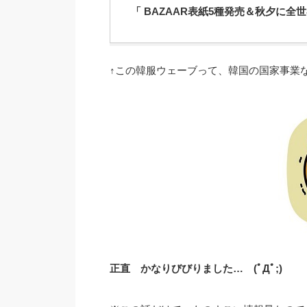
「 BAZAAR表紙5種発売＆秋夕に全
↑この韓服ウェーブって、韓国の国家事業
正直 かなりびびりました… (ﾟДﾟ;)