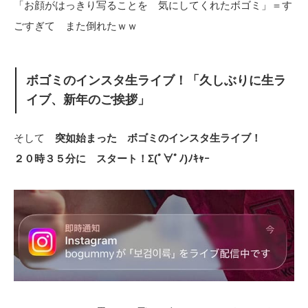
「お顔がはっきり写ることを 気にしてくれたボゴミ」＝す
ごすぎて また倒れたｗｗ
ボゴミのインスタ生ライブ！「久しぶりに生ラ
イブ、新年のご挨拶」
そして
突如始まった ボゴミのインスタ生ライブ！
２０時３５分に スタート！Σ(ﾟ∀ﾟﾉ)ﾉｷｬｰ