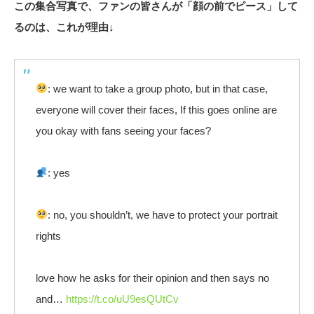
この集合写真で、ファンの皆さんが「顔の前でピース」して
るのは、これが理由↓
: we want to take a group photo, but in that case,
everyone will cover their faces, If this goes online are
you okay with fans seeing your faces?
: yes
: no, you shouldn’t, we have to protect your portrait
rights
love how he asks for their opinion and then says no
and…
https://t.co/uU9esQUtCv