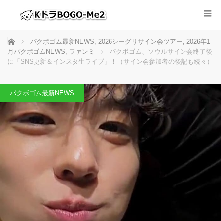
ホーム
パクボゴム最新NEWS
,
2026シーグリサイン会ツアー
,
2026年1
月パクボゴムNEWS
,
ファンミ
パクボゴム、ソウルサイン会終了後
に「SNS更新＆インスタ生ライブ」！（サイン会参加者の後記も続々）
パクボゴム最新NEWS