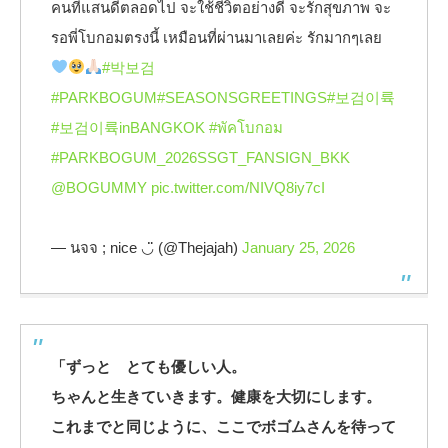
คนที่แสนดีตลอดไป จะใช้ชีวิตอย่างดี จะรักสุขภาพ จะ
รอพี่โบกอมตรงนี้ เหมือนที่ผ่านมาเลยค่ะ รักมากๆเลย
#박보검
#PARKBOGUM
#SEASONSGREETINGS
#보검이륙
#보검이륙inBANGKOK
#พัคโบกอม
#PARKBOGUM_2026SSGT_FANSIGN_BKK
@BOGUMMY
pic.twitter.com/NIVQ8iy7cI
— นจจ ; nice ◡̈ (@Thejajah)
January 25, 2026
「ずっと とても優しい人。
ちゃんと生きていきます。健康を大切にします。
これまでと同じように、ここでボゴムさんを待って