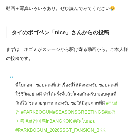
動画＋写真いろいろあり。ぜひ読んでみてください
タイのボゴペン「nice」さんからの投稿
まずは ボゴミがステージから駆け寄る動画から。ご本人様
の投稿です。
พี้โบกอม : ขอบคุณที่เล่าเรื่องนี้ให้ฟังนะครับ ขอบคุณที่
ใ้ช้ชีวิตอย่างดี จำได้ครั้งที่แล้วก็เจอกันครับ ขอบคุณที่
วันนี้ใส่ชุดสวยๆมาหานะครับ ขอให้มีสุขภาพที่ดี
#박보
검
#PARKBOGUM
#SEASONSGREETINGS
#보검
이륙
#보검이륙inBANGKOK
#พัคโบกอม
#PARKBOGUM_2026SSGT_FANSIGN_BKK