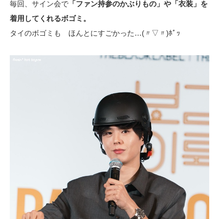
毎回、サイン会で
「ファン持参のかぶりもの」や「衣装」を
着用してくれるボゴミ。
タイのボゴミも ほんとにすごかった…(〃▽〃)ﾎﾟｯ