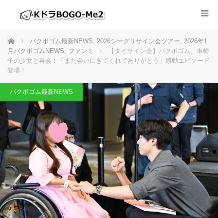
ホーム
パクボゴム最新NEWS
,
2026シーグリサイン会ツアー
,
2026年1
月パクボゴムNEWS
,
ファンミ
【タイサイン会】パクボゴム、車椅
子の少女と再会！「また会いにきてくれてありがとう」感動エピソード
登場！
パクボゴム最新NEWS