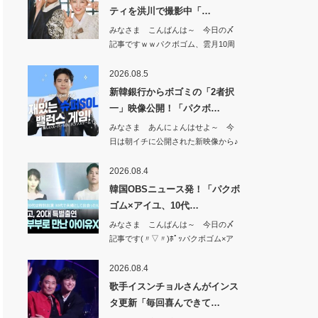
ティを洪川で撮影中「…
みなさま こんばんは～ 今日の〆
記事ですｗｗパクボゴム、雲月10周
年バラエテ…
2026.08.5
新韓銀行からボゴミの「2者択
一」映像公開！「パクボ…
みなさま あんにょんはせよ～ 今
日は朝イチに公開された新映像から♪
新韓銀行か…
2026.08.4
韓国OBSニュース発！「パクボ
ゴム×アイユ、10代…
みなさま こんばんは～ 今日の〆
記事です(〃▽〃)ﾎﾟｯパクボゴム×ア
イユ、…
2026.08.4
歌手イスンチョルさんがインス
タ更新「毎回喜んできて…