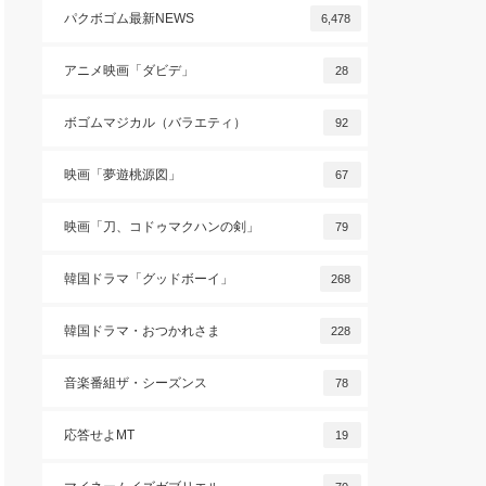
パクボゴム最新NEWS
6,478
アニメ映画「ダビデ」
28
ボゴムマジカル（バラエティ）
92
映画「夢遊桃源図」
67
映画「刀、コドゥマクハンの剣」
79
韓国ドラマ「グッドボーイ」
268
韓国ドラマ・おつかれさま
228
音楽番組ザ・シーズンス
78
応答せよMT
19