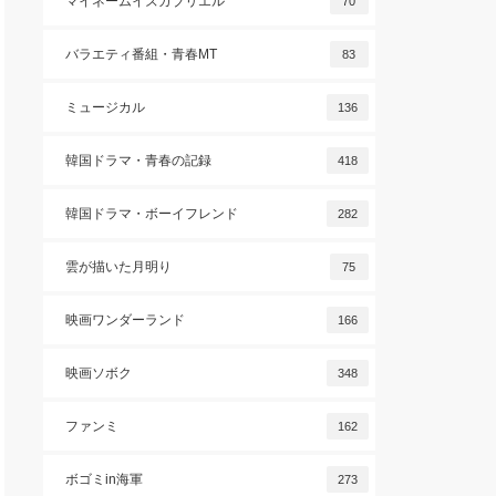
マイネームイズガブリエル
70
バラエティ番組・青春MT
83
ミュージカル
136
韓国ドラマ・青春の記録
418
韓国ドラマ・ボーイフレンド
282
雲が描いた月明り
75
映画ワンダーランド
166
映画ソボク
348
ファンミ
162
ボゴミin海軍
273