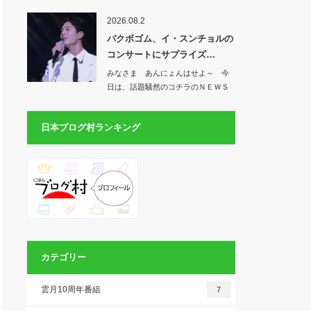
クボ…
2026.08.2
パクボゴム、イ・スンチョルの
コンサートにサプライズ…
みなさま あんにょんはせよ～ 今
日は、話題騒然のコチラのＮＥＷＳ
から♡パクボ…
日本ブログ村ランキング
カテゴリー
雲月10周年番組
7