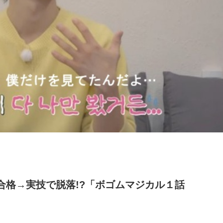
合格→実技で脱落!?「ボゴムマジカル１話