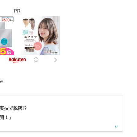
PR
ｗ
実技で脱落!?
開！」