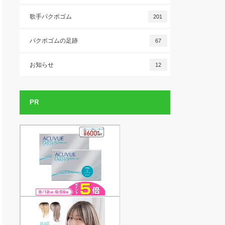
歌手パクボゴム
201
パクボゴムの足跡
67
お知らせ
12
PR