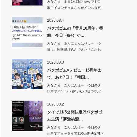
みなさま 本日2本目のnewsです♡
歌手イスンチョルさんがインスタ更
新「毎回…
2026.08.4
パクボゴムの「雲月10周年」番
組、今日（8/4）か…
みなさま あんにょんはせよ～ 今
日は、昨晩飛び込んできた「ふおお
お&#x1f49…
2026.08.3
パクボゴム×デビュー15周年ま
で、あと7日！「韓国…
みなさま こんばんは～ 今日の〆
記事です(〃▽〃)ﾎﾟｯあと7日で♡パ
クボゴ…
2026.08.2
タイで11/5公開決定?!パクボゴ
ム主演「夢遊桃源…
みなさま こんばんは～ 今日の〆
記事ですｗｗタイで11/5公開決定?!パ