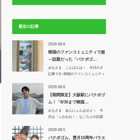
最近の記事
2026.08.6
韓国のファンコミュニティで超
～話題だった「パクボゴ…
みなさま こんばんは～ 今日の〆
記事です♪韓国のファンコミュニティ
で 超～話…
2026.08.6
【期間限定】大阪駅にパクボゴ
ム！「8/30まで韓国…
みなさま あんにょんはせよ～ 今
日は「ふおおお！」なこちらの話題
から^^【期…
2026.08.5
パクボゴム、雲月10周年バラエ