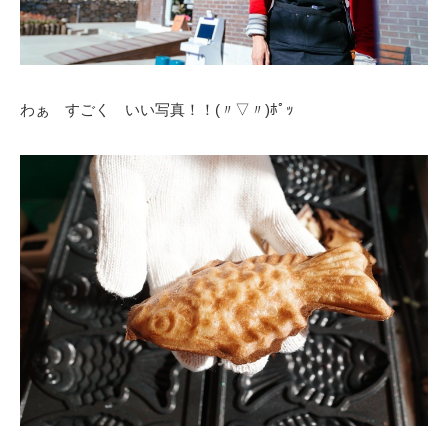
わぁ すごく いい写真！！(〃▽〃)ﾎﾟｯ