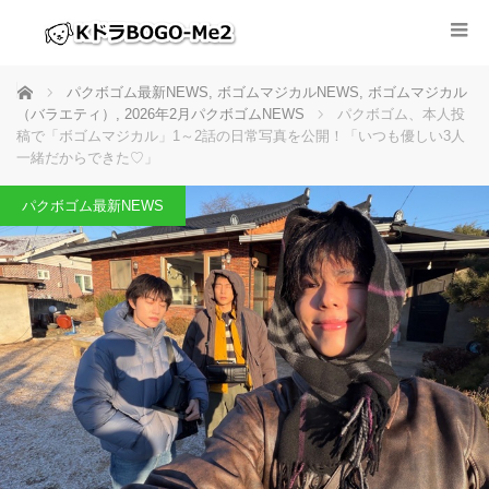
ホーム
パクボゴム最新NEWS
,
ボゴムマジカルNEWS
,
ボゴムマジカル
（バラエティ）
,
2026年2月パクボゴムNEWS
パクボゴム、本人投
稿で「ボゴムマジカル」1～2話の日常写真を公開！「いつも優しい3人
一緒だからできた♡」
パクボゴム最新NEWS