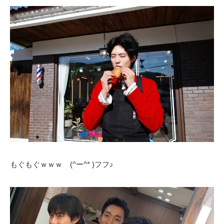
もぐもぐｗｗｗ (^ー^* )フフ♪