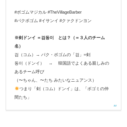
#ボゴムマジカル #TheVillageBarber
#パクボゴム #イサンイ #クァクドンヨン
※剣ドンイ ＝검동이 とは？（＝３人のチーム
名）
검（コム）→ パク・ボゴムの「검」=剣
동이（ドンイ） → 韓国語でよくある親しみの
あるチーム呼び
（〜ちゃん、〜たち みたいなニュアンス）
つまり「剣（コム）ドンイ」は、「ボゴミの仲
間たち」