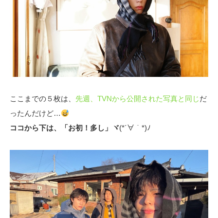
ここまでの５枚は、
先週、TVNから公開された写真と同じ
だ
ったんだけど…
ココから下は、「お初！多し」ヾ
(*´∀｀*)ﾉ