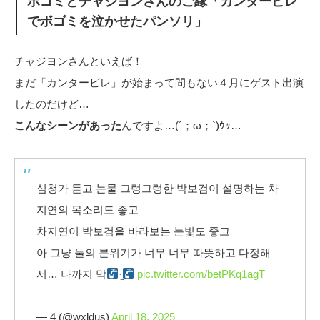
ボゴミとチャジヨンさんのご縁「カンタービレ
でボゴミを泣かせたパンソリ」
チャジヨンさんといえば！
まだ「カンタービレ」が始まって間もない４月にゲスト出演
したのだけど…
こんなシーンがあった
んですよ…(´；ω；`)ｳｯ…
심청가 듣고 눈물 그렁그렁한 박보검이 설명하는 차
지연의 목소리도 좋고
차지연이 박보검을 바라보는 눈빛도 좋고
아 그냥 둘의 분위기가 너무 너무 따뜻하고 다정해
서… 나까지 막
·̫
pic.twitter.com/betPKq1agT
— 4 (@wxldus)
April 18, 2025