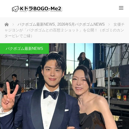
ホーム
パクボゴム最新NEWS
,
2026年5月パクボゴムNEWS
女優チ
ャジヨンが「パクボゴムとの百想２ショット」を公開！（ボゴミのカン
タービレでご縁）
パクボゴム最新NEWS