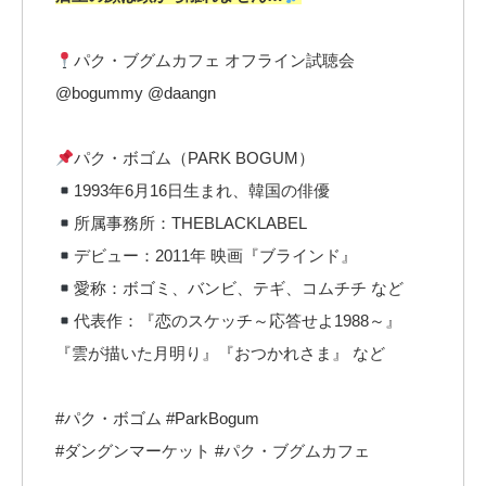
パク・ブグムカフェ オフライン試聴会
@bogummy @daangn
パク・ボゴム（PARK BOGUM）
1993年6月16日生まれ、韓国の俳優
所属事務所：THEBLACKLABEL
デビュー：2011年 映画『ブラインド』
愛称：ボゴミ、バンビ、テギ、コムチチ など
代表作：『恋のスケッチ～応答せよ1988～』
『雲が描いた月明り』『おつかれさま』 など
#パク・ボゴム #ParkBogum
#ダングンマーケット #パク・ブグムカフェ