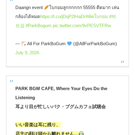
Daangn event
โบกอมลูกกกกกก 55555 ดีดมาก เล่น
กล้องได้หมด
https://t.co/jDqP2IHaDr
#พัคโบกอม
#박
보검
#ParkBogum
pic.twitter.com/9vPESVTFRw
—
All For ParkBoGum
(@AllForParkBoGum)
July 9, 2026
PARK BGM CAFE, Where Your Eyes Do the
Listening
耳より目が忙しいパク・ブグムカフェ試聴会
いい音楽は耳に残り、
店主の顔は頭から離れません…