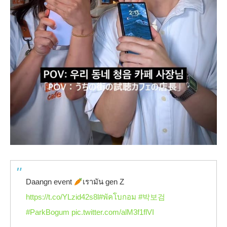
Daangn event
เรามัน gen Z
https://t.co/YLzid42s8l
#พัคโบกอม
#박보검
#ParkBogum
pic.twitter.com/alM3f1flVI