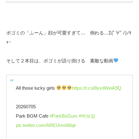
ボゴミの「ふーん」顔が可愛すぎて… 倒れる…Σ(ﾟ∀ﾟﾉ)ﾉｷ
ｬｰ
そして２本目は、ボゴミが語り掛ける 素敵な動画
All those lucky girls
https://t.co/8yvdWeiA9Q
20260705
Park BGM Cafe
#ParkBoGum
#박보검
pic.twitter.com/AREUmoiWqe