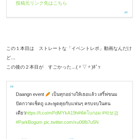
投稿元リンク先はこちら
この１本目は ストレートな「イベントレポ」動画なんだけ
ど…
この後の２本目が すごかった…(〃▽〃)ﾎﾟｯ
Daangn event
เป็นทุกอย่างให้เธอแล้ว เสริ์ฟขนม
ปัดกวาดเช็ดถู และพูดคุยกับแฟนๆ ครบจบในคน
เดียว
https://t.co/mPdMYkA19h
#พัคโบกอม
#박보검
#ParkBogum
pic.twitter.com/xu06fb7u5N