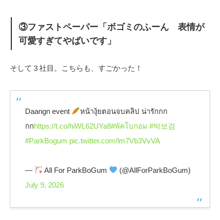
③ファストペーパー「ボゴミのふーん 表情が
可愛すぎてやばいです」
そして３社目。こちらも、すごかった！
Daangn event
หน้างุ้ยตอนจบคลิป น่ารักกก
กก
https://t.co/hiWL62UYa8
#พัคโบกอม
#박보검
#ParkBogum
pic.twitter.com/lm7Vb3VvVA
—
All For ParkBoGum
(@AllForParkBoGum)
July 9, 2026