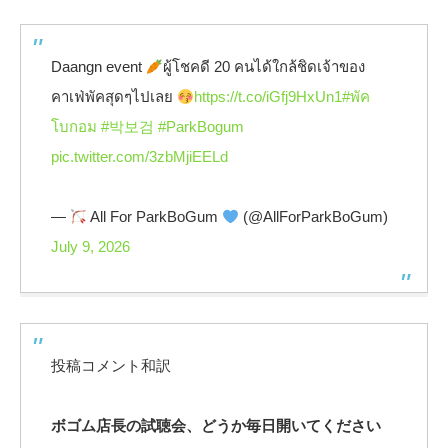
Daangn event
ผู้โชคดี 20 คนได้ใกล้ชิดเจ้าของ
คาเฟ่พัคสุดๆไปเลย
https://t.co/iGfj9HxUn1
#พัค
โบกอม
#박보검
#ParkBogum
pic.twitter.com/3zbMjiEELd
—
All For ParkBoGum
(@AllForParkBoGum)
July 9, 2026
投稿コメント和訳
ボゴム店長の試聴会、どうか毎日開いてください