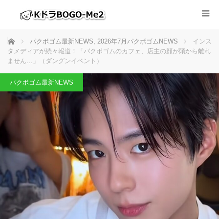
ホーム
パクボゴム最新NEWS
,
2026年7月パクボゴムNEWS
インス
タメディアが続々報道！「パクボゴムのカフェ、店主の顔が頭から離れ
ません…」（ダングンイベント）
パクボゴム最新NEWS