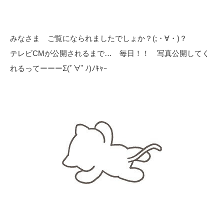
みなさま ご覧になられましたでしょか？(;・∀・)？
テレビCMが公開されるまで… 毎日！！ 写真公開してく
れるってーーーΣ(ﾟ∀ﾟﾉ)ﾉｷｬｰ