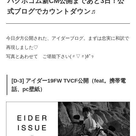
パクボゴム新CM公開まであと3日！公
式ブログでカウントダウン♬
今日夕方公開された、アイダーブログ。まずは忠実に和訳で
再現しました♡
写真とあわせて ご堪能下さい(〃▽〃)ﾎﾟｯ
[D-3] アイダー19FW TVCF公開（feat。携帯電
話、pc壁紙）