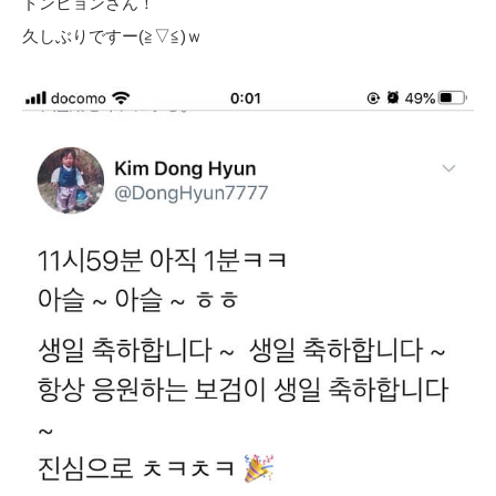
ドンヒョンさん！
久しぶりですー(≧▽≦)ｗ