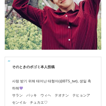
そのときのボゴミ本人投稿
사랑 받기 위해 태어난 태형아(@BTS_twt), 생일 축
하해
サラン パッキ ウィヘ テオナン テヒョンア
センイル チュカエ♡