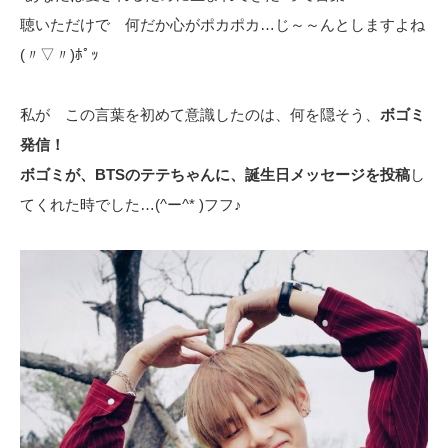
聴いただけで 何だか心がポカポカ…じ～～んとしますよね
(〃▽〃)ﾎﾟｯ
私が この言葉を初めて意識したのは、何を隠そう、
ボゴミ
発信！
ボゴミが、BTSのテテちゃんに、誕生日メッセージを投稿
し
てくれた時でした…(^ー^* )フフ♪