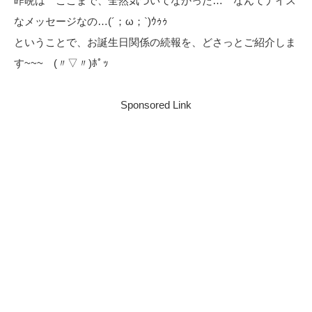
昨晩は ここまで、全然気づいてなかった… なんてナイス
なメッセージなの…(´；ω；`)ｳｩｩ
ということで、お誕生日関係の続報を、どさっとご紹介しま
す~~~ (〃▽〃)ﾎﾟｯ
Sponsored Link