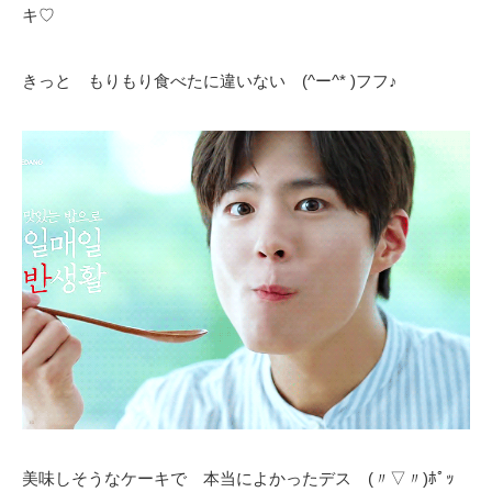
キ♡
きっと もりもり食べたに違いない (^ー^* )フフ♪
美味しそうなケーキで 本当によかったデス (〃▽〃)ﾎﾟｯ