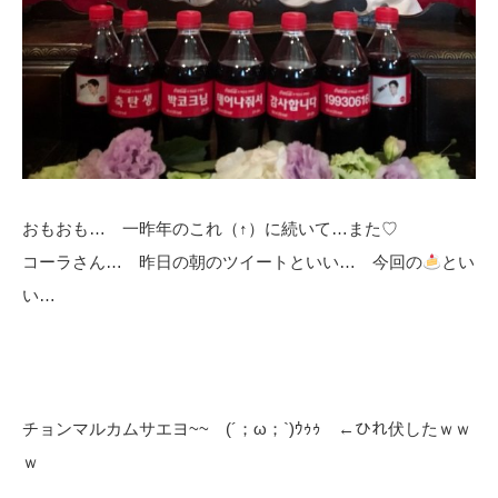
おもおも… 一昨年のこれ（↑）に続いて…また♡
コーラさん… 昨日の朝のツイートといい… 今回の
とい
い…
チョンマルカムサエヨ~~ (´；ω；`)ｳｩｩ ←ひれ伏したｗｗ
ｗ