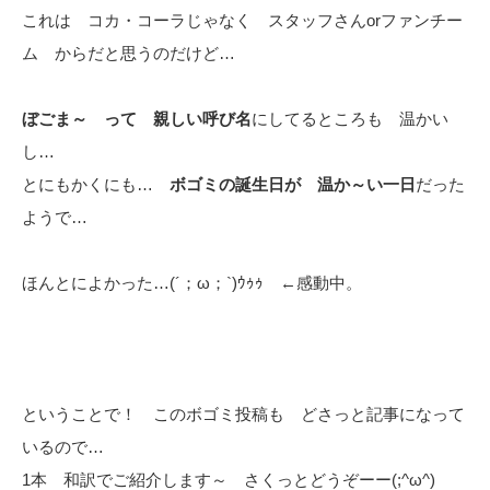
これは コカ・コーラじゃなく スタッフさんorファンチー
ム からだと思うのだけど…
ぼごま～ って 親しい呼び名
にしてるところも 温かい
し…
とにもかくにも…
ボゴミの誕生日が 温か～い一日
だった
ようで…
ほんとによかった…(´；ω；`)ｳｩｩ ←感動中。
ということで！ このボゴミ投稿も どさっと記事になって
いるので…
1本 和訳でご紹介します～ さくっとどうぞーー(;^ω^)