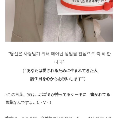
“당신은 사랑받기 위해 태어닌 생일을 진심으로 축 히 한
니다”
（
“あなたは愛されるために生まれてきた人
誕生日を心からお祝いします”）
↑この言葉、実は…
ボゴミが持ってるケーキに 書かれてる
言葉
なんですよ…(;・∀・)