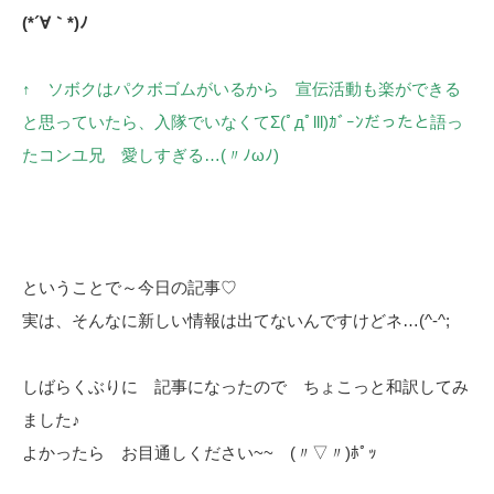
(*´∀｀*)ﾉ
↑ ソボクはパクボゴムがいるから 宣伝活動も楽ができる
と思っていたら、入隊でいなくてΣ(ﾟдﾟlll)ｶﾞｰﾝだったと語っ
たコンユ兄 愛しすぎる…(〃ﾉωﾉ)
ということで～今日の記事♡
実は、そんなに新しい情報は出てないんですけどネ…(^-^;
しばらくぶりに 記事になったので ちょこっと和訳してみ
ました♪
よかったら お目通しください~~ (〃▽〃)ﾎﾟｯ