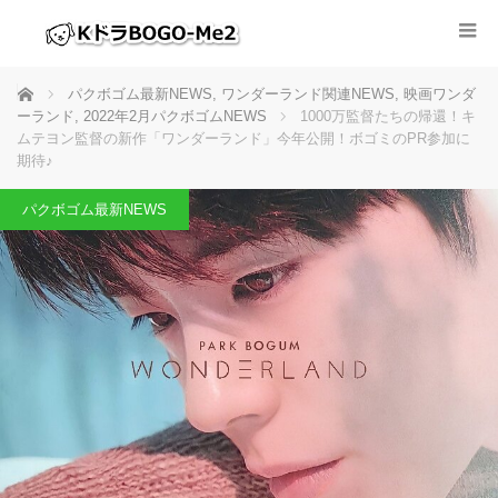
ホーム
パクボゴム最新NEWS
,
ワンダーランド関連NEWS
,
映画ワンダ
ーランド
,
2022年2月パクボゴムNEWS
1000万監督たちの帰還！キ
ムテヨン監督の新作「ワンダーランド」今年公開！ボゴミのPR参加に
期待♪
パクボゴム最新NEWS