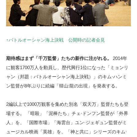
↑バトルオーシャン海上決戦 公開時の記者会見
期待感はまず「千万監督」たちの新作に注がれる。
2014年
に観客1700万人を動員し、歴代興行1位になった「ミョンリ
ャン（邦題：バトルオーシャン海上決戦）」のキム·ハンミ
ン監督が8年ぶりに続編「韓山:龍の出現」を発表する。
2編以上で1000万観客を集めた別名「双天万」監督たちも登
場する。 「暗殺」「泥棒たち」チェ·ドンフン監督が「外界
人」を、「国際市場」「海雲台」ユン·ジェギュン監督がミ
ュージカル映画「英雄」を、「神と共に」シリーズのキム·