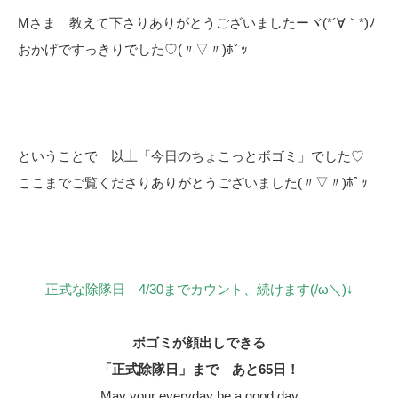
Mさま 教えて下さりありがとうございましたーヾ(*´∀｀*)ﾉ
おかげですっきりでした♡(〃▽〃)ﾎﾟｯ
ということで 以上「今日のちょこっとボゴミ」でした♡
ここまでご覧くださりありがとうございました(〃▽〃)ﾎﾟｯ
正式な除隊日 4/30までカウント、続けます(/ω＼)↓
ボゴミが顔出しできる
「正式除隊日」まで あと65日！
May your everyday be a good day