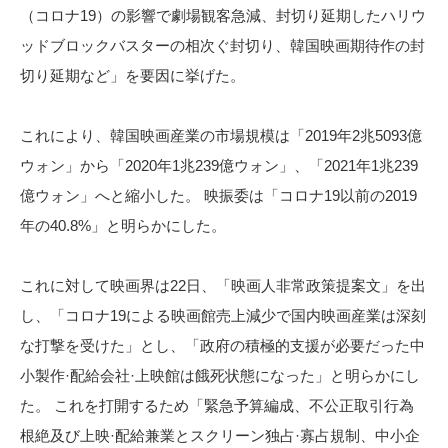
（コロナ19）の影響で劇場観客急減、封切り延期したハリウ
ッドブロックバスターの相次ぐ封切り、韓国映画期待作の封
切り延期など」を要因に挙げた。
これにより、韓国映画産業の市場規模は「2019年2兆5093億
ウォン」から「2020年1兆239億ウォン」、「2021年1兆239
億ウォン」へと縮小した。 映振委は「コロナ19以前の2019
年の40.8%」と明らかにした。
これに対して映画界は22日、「映画人非常政策提案文」を出
し、「コロナ19による映画館売上減少で国内映画産業は深刻
な打撃を受けた」とし、「政府の積極的支援が必要だった中
小製作·配給会社·上映館は餓死状態になった」と明らかにし
た。 これを打開するため「緊急予算編成、不公正取引行為
根絶及び上映·配給兼業とスクリーン独占·寡占規制、中小企