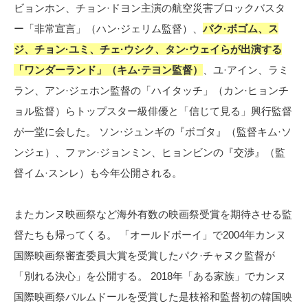
ビョンホン、チョン·ドヨン主演の航空災害ブロックバスタ
ー「非常宣言」（ハン·ジェリム監督）、
パク·ボゴム、ス
ジ、チョン·ユミ、チェ·ウシク、タン·ウェイらが出演する
「ワンダーランド」（キム·テヨン監督）
、ユ·アイン、ラミ
ラン、アン·ジェホン監督の「ハイタッチ」（カン·ヒョンチ
ョル監督）らトップスター級俳優と「信じて見る」興行監督
が一堂に会した。 ソン·ジュンギの『ボゴタ』（監督キム·ソ
ンジェ）、ファン·ジョンミン、ヒョンビンの『交渉』（監
督イム·スンレ）も今年公開される。
またカンヌ映画祭など海外有数の映画祭受賞を期待させる監
督たちも帰ってくる。 「オールドボーイ」で2004年カンヌ
国際映画祭審査委員大賞を受賞したパク·チャヌク監督が
「別れる決心」を公開する。 2018年「ある家族」でカンヌ
国際映画祭パルムドールを受賞した是枝裕和監督初の韓国映