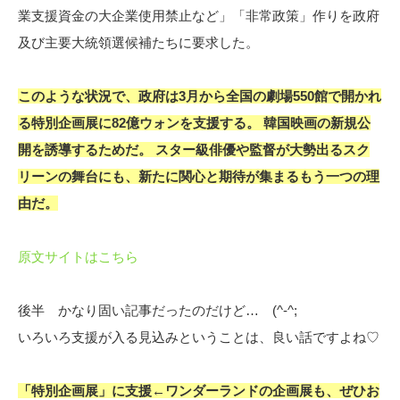
業支援資金の大企業使用禁止など」「非常政策」作りを政府
及び主要大統領選候補たちに要求した。
このような状況で、政府は3月から全国の劇場550館で開かれ
る特別企画展に82億ウォンを支援する。 韓国映画の新規公
開を誘導するためだ。 スター級俳優や監督が大勢出るスク
リーンの舞台にも、新たに関心と期待が集まるもう一つの理
由だ。
原文サイトはこちら
後半 かなり固い記事だったのだけど… (^-^;
いろいろ支援が入る見込みということは、良い話ですよね♡
「特別企画展」に支援←ワンダーランドの企画展も、ぜひお