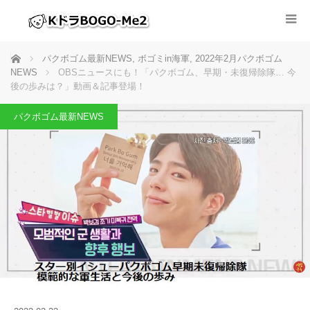
ホーム
パクボゴム最新NEWS
,
ボゴミin海軍
,
2022年2月パクボゴム
NEWS
OBSニュースにも！「パクボゴム、早期・未復帰除隊… 今
後の歩みは？」動画＆記事登場！
パクボゴム最新NEWS