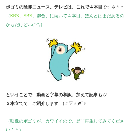
ボゴミの除隊ニュース。テレビは、これで４本目
ですネ＾＾
（
KBS、SBS
、聯合、に続いて４本目。ほんとはまだあるの
かもだけど…(^-^;）
ということで 動画と字幕の和訳、加えて記事も♡
３本立てて ご紹介
します (〃▽〃)ﾎﾟｯ
（映像のボゴミが、カワイイので、是非再生してみてくださ
い＾＾）