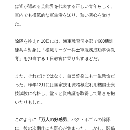
は皆が認める芸能界を代表する正しい青年らしく、
軍内でも模範的な軍生活を送り、熱い関心を受け
た。
除隊を控えた10日には、海軍教育司令部で680機訓
練兵を対象に「模範リーダー兵士軍服務成功事例教
育」を担当する１日教官に乗り出すほどだ。
また、それだけではなく、自己啓発にも一生懸命だ
った。昨年12月には国家技術資格検定利用機能士実
技試験に合格し、堂々と資格証を取得して驚きを抱
いたりもした。
このように
「万人の好感男
。パク・ボゴムの除隊
に、彼の次期作にも関心が集まった。しかし、関係