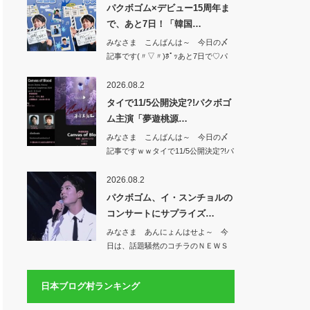
パクボゴム×デビュー15周年ま
で、あと7日！「韓国…
みなさま こんばんは～ 今日の〆
記事です(〃▽〃)ﾎﾟｯあと7日で♡パ
クボゴ…
2026.08.2
タイで11/5公開決定?!パクボゴ
ム主演「夢遊桃源…
みなさま こんばんは～ 今日の〆
記事ですｗｗタイで11/5公開決定?!パ
クボ…
2026.08.2
パクボゴム、イ・スンチョルの
コンサートにサプライズ…
みなさま あんにょんはせよ～ 今
日は、話題騒然のコチラのＮＥＷＳ
から♡パクボ…
日本ブログ村ランキング