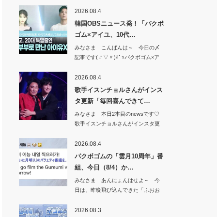
新韓銀行か…
2026.08.4
韓国OBSニュース発！「パクボ
ゴム×アイユ、10代…
みなさま こんばんは～ 今日の〆
記事です(〃▽〃)ﾎﾟｯパクボゴム×ア
イユ、…
2026.08.4
歌手イスンチョルさんがインス
タ更新「毎回喜んできて…
みなさま 本日2本目のnewsです♡
歌手イスンチョルさんがインスタ更
新「毎回…
2026.08.4
パクボゴムの「雲月10周年」番
組、今日（8/4）か…
みなさま あんにょんはせよ～ 今
日は、昨晩飛び込んできた「ふおお
お&#x1f49…
2026.08.3