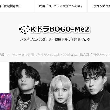
画「夢遊桃源図」
映画「刀、コドゥマクハンの剣」
ボゴムマジ
パクボゴムとお気に入り韓国ドラマを語るブログ
WS
セリーヌで共演したリサとのご縁!パクボゴム、BLACKPINKワー