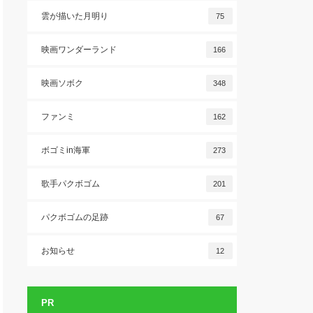
雲が描いた月明り
75
映画ワンダーランド
166
映画ソボク
348
ファンミ
162
ボゴミin海軍
273
歌手パクボゴム
201
パクボゴムの足跡
67
お知らせ
12
PR