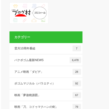
カテゴリー
雲月10周年番組
7
パクボゴム最新NEWS
6,478
アニメ映画「ダビデ」
28
ボゴムマジカル（バラエティ）
92
映画「夢遊桃源図」
67
映画「刀、コドゥマクハンの剣」
79