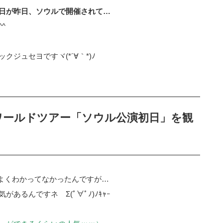
日が昨日、ソウルで開催されて…
^
ジュセヨですヾ(*´∀｀*)ﾉ
NKワールドツアー「ソウル公演初日」を観
 よくわかってなかったんですが…
るんですネ Σ(ﾟ∀ﾟﾉ)ﾉｷｬｰ