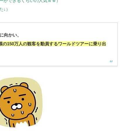
ーができるくらいの人気ｗｗ）
た↓）
に向かい、
模の150万人の観客を動員するワールドツアーに乗り出