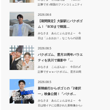
記事です♪韓国のファンコミュニティ
で 超～話…
2026.08.6
【期間限定】大阪駅にパクボゴ
ム！「8/30まで韓国…
みなさま あんにょんはせよ～ 今
日は「ふおおお！」なこちらの話題
から^^【期…
2026.08.5
パクボゴム、雲月10周年バラエ
ティを洪川で撮影中「…
みなさま こんばんは～ 今日の〆
記事ですｗｗパクボゴム、雲月10周
年バラエテ…
2026.08.5
新韓銀行からボゴミの「2者択
一」映像公開！「パクボ…
みなさま あんにょんはせよ～ 今
日は朝イチに公開された新映像から♪