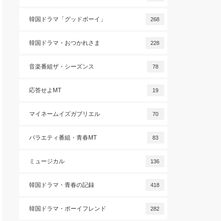
韓国ドラマ「グッドボーイ」
268
韓国ドラマ・おつかれさま
228
音楽番組ザ・シーズンス
78
応答せよMT
19
マイネームイズガブリエル
70
バラエティ番組・青春MT
83
ミュージカル
136
韓国ドラマ・青春の記録
418
韓国ドラマ・ボーイフレンド
282