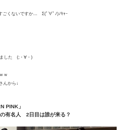
ごくないですか… Σ(ﾟ∀ﾟﾉ)ﾉｷｬｰ
した (;・∀・)
ｗｗ
さんから↓
 PINK」
ての有名人
2日目は誰が来る？