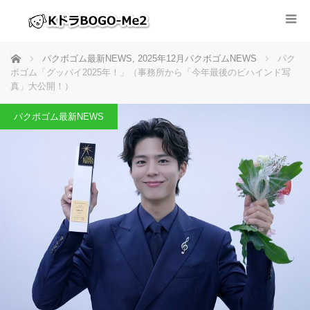
ホーム
パクボゴム最新NEWS
,
2025年12月パクボゴムNEWS
パク
ボゴム「グッバイ2025年！」（事務所から「今年最後のビハインド写
真」大公開！）
パクボゴム最新NEWS