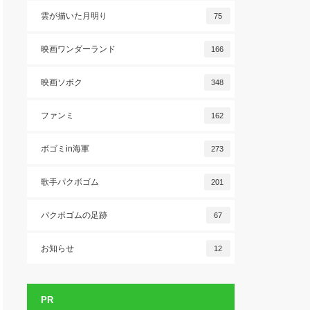
雲が描いた月明り
75
映画ワンダーランド
166
映画ソボク
348
ファンミ
162
ボゴミin海軍
273
歌手パクボゴム
201
パクボゴムの足跡
67
お知らせ
12
PR