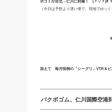
ボゴミが台北→仁川に到着！ (〃▽〃)ﾎﾟ
（今日は予想より遅い便で、現地でゆっく
加えて 毎月恒例の「シーグリ」VTR＆
パクボゴム、仁川国際空港