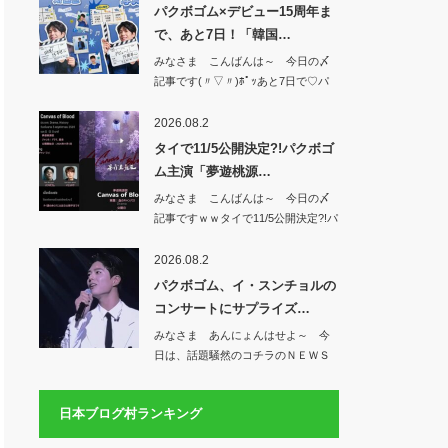
パクボゴム×デビュー15周年ま
で、あと7日！「韓国…
みなさま こんばんは～ 今日の〆
記事です(〃▽〃)ﾎﾟｯあと7日で♡パ
クボゴ…
2026.08.2
タイで11/5公開決定?!パクボゴ
ム主演「夢遊桃源…
みなさま こんばんは～ 今日の〆
記事ですｗｗタイで11/5公開決定?!パ
クボ…
2026.08.2
パクボゴム、イ・スンチョルの
コンサートにサプライズ…
みなさま あんにょんはせよ～ 今
日は、話題騒然のコチラのＮＥＷＳ
から♡パクボ…
日本ブログ村ランキング