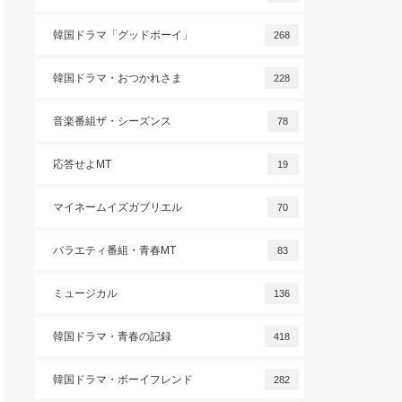
韓国ドラマ「グッドボーイ」
268
韓国ドラマ・おつかれさま
228
音楽番組ザ・シーズンス
78
応答せよMT
19
マイネームイズガブリエル
70
バラエティ番組・青春MT
83
ミュージカル
136
韓国ドラマ・青春の記録
418
韓国ドラマ・ボーイフレンド
282