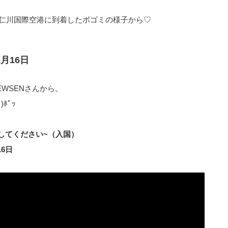
仁川国際空港に到着したボゴミの様子から♡
2月16日
WSENさんから。
ﾎﾟｯ
してください~（入国）
16日