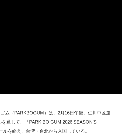
ム（PARKBOGUM）は、2月16日午後、仁川中区運
て、「PARK BO GUM 2026 SEASON’S
のスケジュールを終え、台湾・台北から入国している。