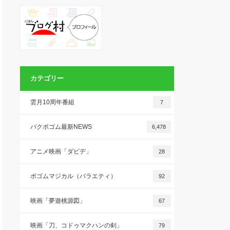
カテゴリー
雲月10周年番組
7
パクボゴム最新NEWS
6,478
アニメ映画「ダビデ」
28
ボゴムマジカル（バラエティ）
92
映画「夢遊桃源図」
67
映画「刀、コドゥマクハンの剣」
79