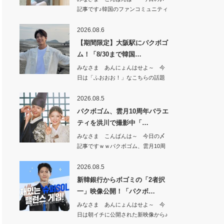
記事です♪韓国のファンコミュニティ
で 超～話…
2026.08.6
【期間限定】大阪駅にパクボゴ
ム！「8/30まで韓国…
みなさま あんにょんはせよ～ 今
日は「ふおおお！」なこちらの話題
から^^【期…
2026.08.5
パクボゴム、雲月10周年バラエ
ティを洪川で撮影中「…
みなさま こんばんは～ 今日の〆
記事ですｗｗパクボゴム、雲月10周
年バラエテ…
2026.08.5
新韓銀行からボゴミの「2者択
一」映像公開！「パクボ…
みなさま あんにょんはせよ～ 今
日は朝イチに公開された新映像から♪