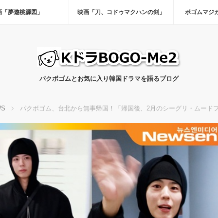
画「夢遊桃源図」
映画「刀、コドゥマクハンの剣」
ボゴムマジ
パクボゴムとお気に入り韓国ドラマを語るブログ
WS
パクボゴム、台北から無事帰国！「帰国後、2月のシーグリ・ムードフ