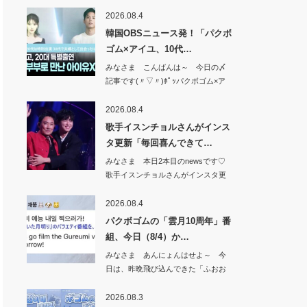
新韓銀行か…
2026.08.4
韓国OBSニュース発！「パクボ
ゴム×アイユ、10代…
みなさま こんばんは～ 今日の〆
記事です(〃▽〃)ﾎﾟｯパクボゴム×ア
イユ、…
2026.08.4
歌手イスンチョルさんがインス
タ更新「毎回喜んできて…
みなさま 本日2本目のnewsです♡
歌手イスンチョルさんがインスタ更
新「毎回…
2026.08.4
パクボゴムの「雲月10周年」番
組、今日（8/4）か…
みなさま あんにょんはせよ～ 今
日は、昨晩飛び込んできた「ふおお
お&#x1f49…
2026.08.3