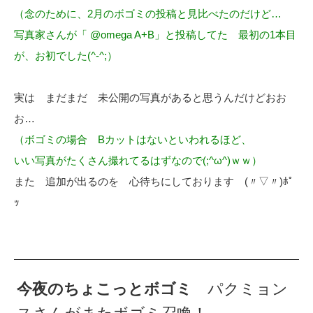
（念のために、2月のボゴミの投稿と見比べたのだけど…
写真家さんが「 @omega A+B」と投稿してた 最初の1本目
が、お初でした(^-^;）
実は まだまだ 未公開の写真があると思うんだけどおお
お…
（ボゴミの場合 Bカットはないといわれるほど、
いい写真がたくさん撮れてるはずなので(;^ω^)ｗｗ）
また 追加が出るのを 心待ちにしております (〃▽〃)ﾎﾟ
ｯ
今夜のちょこっとボゴミ
パクミョン