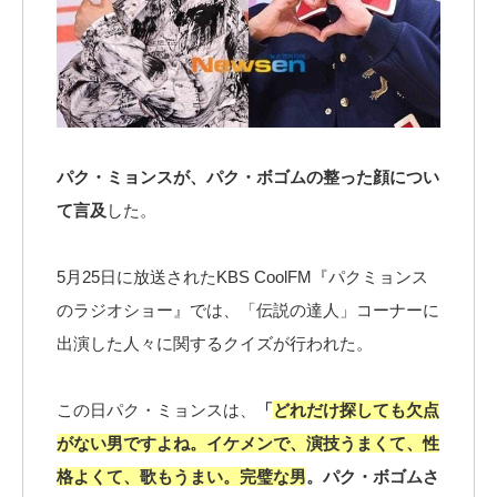
パク・ミョンスが、パク・ボゴムの整った顔につい
て言及
した。
5月25日に放送されたKBS CoolFM『パクミョンス
のラジオショー』では、「伝説の達人」コーナーに
出演した人々に関するクイズが行われた。
この日パク・ミョンスは、
「
どれだけ探しても欠点
がない男ですよね。イケメンで、演技うまくて、性
格よくて、歌もうまい。完璧な男
。パク・ボゴムさ