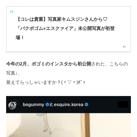
【コレは貴重】写真家キムスジンさんから♡
「パクボゴム×エスクァイア」未公開写真が初登
場！
今年の2月、ボゴミのインスタから初公開
された、こちらの
写真↓、
覚えてらっしゃいますか？(〃▽〃)ﾎﾟｯ