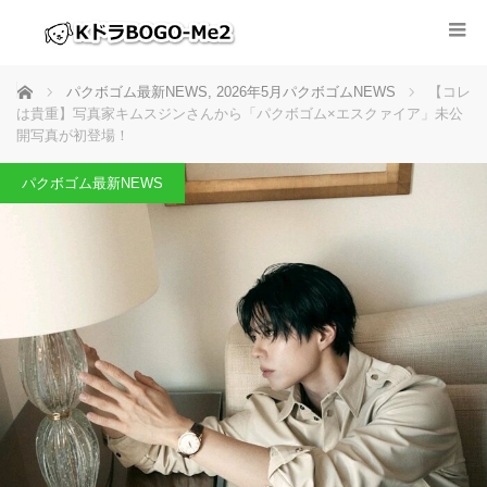
ホーム
パクボゴム最新NEWS
,
2026年5月パクボゴムNEWS
【コレ
は貴重】写真家キムスジンさんから「パクボゴム×エスクァイア」未公
開写真が初登場！
パクボゴム最新NEWS