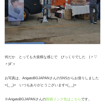
何だか とっても大規模な感じで びっくりでした (〃▽
〃)ﾎﾟｯ
お写真は、
ArigatoBGJAPANさんのSNSからお借りしました
<(_ _)> いつもありがとうございます<(_ _)>
※ArigatoBGJAPANさんの
投稿リンク先はこちら
です。