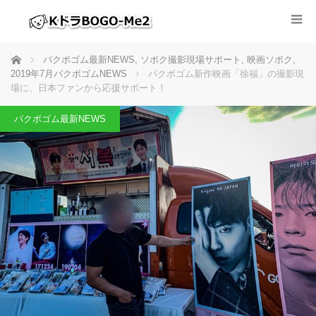
ホーム
パクボゴム最新NEWS
,
ソボク撮影現場サポート
,
映画ソボク
,
2019年7月パクボゴムNEWS
パクボゴム新作映画「徐福」の撮影現
場に、日本ファンから応援サポート！
パクボゴム最新NEWS