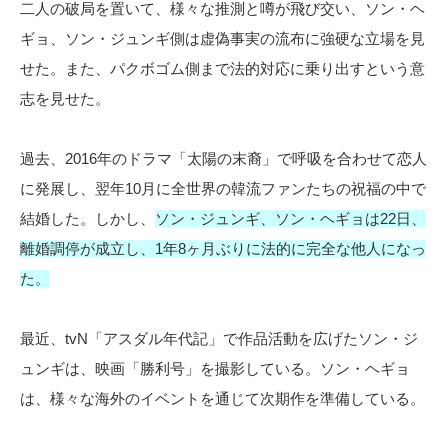
二人の破局を置いて、様々な推測と噂が飛び交い、ソン・ヘ
ギョ、ソン・ジュンギ側は虚偽事実の流布に強硬な立場を見
せた。また、パクボゴム側まで法的対応に乗り出すという意
志を見せた。
過去、2016年のドラマ「太陽の末裔」で呼吸を合わせて恋人
に発展し、翌年10月に全世界の韓流ファンたちの祝福の中で
結婚した。しかし、
ソン・ジュンギ、ソン・ヘギョは22日、
離婚調停が成立し、1年8ヶ月ぶりに法的に完全な他人になっ
た。
最近、tvN「アスダル年代記」で作品活動を広げたソン・ジ
ュンギは、映画「勝利号」を撮影している。ソン・ヘギョ
は、様々な海外のイベントを通じて次期作を準備している。