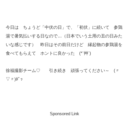
今日は ちょうど「中伏の日」で、「初伏」に続いて 参鶏
湯で暑気払いする日なので…（日本でいう土用の丑の日みた
いな感じです） 昨日はその前日だけど 縁起物の参鶏湯を
食べてもらえて ホントに良かった (*´艸`)
徐福撮影チーム♡ 引き続き 頑張ってください～ (〃
▽〃)ﾎﾟｯ
Sponsored Link