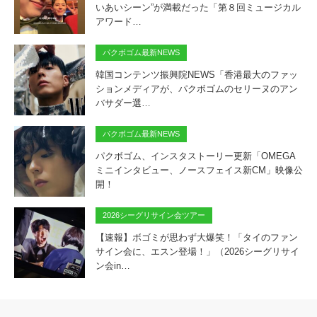
いあいシーン”が満載だった「第８回ミュージカル
アワード…
パクボゴム最新NEWS
韓国コンテンツ振興院NEWS「香港最大のファッ
ションメディアが、パクボゴムのセリーヌのアン
バサダー選…
パクボゴム最新NEWS
パクボゴム、インスタストーリー更新「OMEGA
ミニインタビュー、ノースフェイス新CM」映像公
開！
2026シーグリサイン会ツアー
【速報】ボゴミが思わず大爆笑！「タイのファン
サイン会に、エスン登場！」（2026シーグリサイ
ン会in…