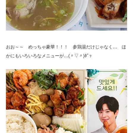
おお～～ めっちゃ豪華！！！ 参鶏湯だけじゃなく… ほ
かにもいろいろなメニューが…(〃▽〃)ﾎﾟｯ