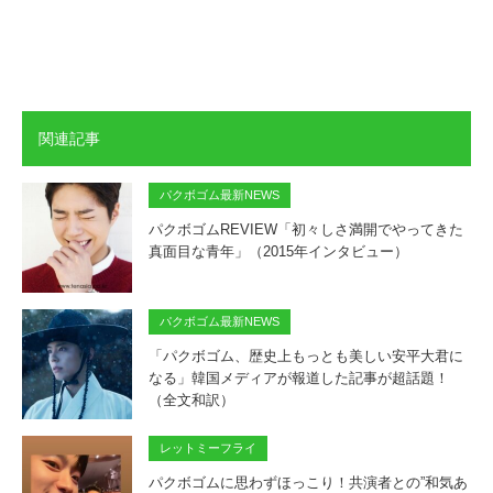
関連記事
パクボゴム最新NEWS
パクボゴムREVIEW「初々しさ満開でやってきた
真面目な青年」（2015年インタビュー）
パクボゴム最新NEWS
「パクボゴム、歴史上もっとも美しい安平大君に
なる」韓国メディアが報道した記事が超話題！
（全文和訳）
レットミーフライ
パクボゴムに思わずほっこり！共演者との”和気あ