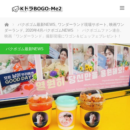
ホーム
パクボゴム最新NEWS
,
ワンダーランド現場サポート
,
映画ワン
ダーランド
,
2020年4月パクボゴムNEWS
パクボゴムファン連合、
映画「ワンダーランド」撮影現場にワゴン＆ビュッフェプレゼント！
パクボゴム最新NEWS