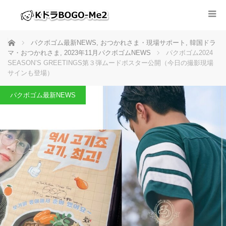
ホーム
パクボゴム最新NEWS
,
おつかれさま・現場サポート
,
韓国ドラ
マ・おつかれさま
,
2023年11月パクボゴムNEWS
パクボゴム2024
SEASON’S GREETINGS第３弾ムードポスター公開（今日の撮影現場
サインも登場）
パクボゴム最新NEWS