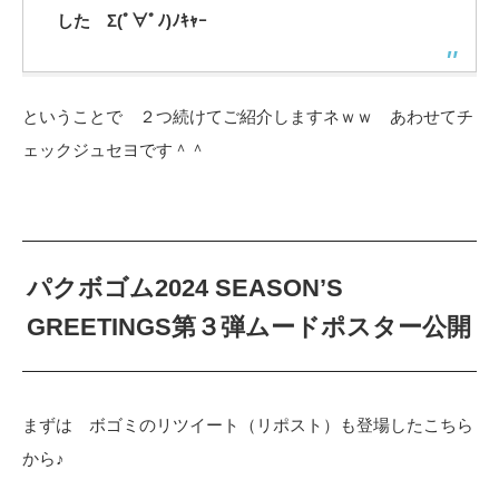
した Σ(ﾟ∀ﾟﾉ)ﾉｷｬｰ
ということで ２つ続けてご紹介しますネｗｗ あわせてチ
ェックジュセヨです＾＾
パクボゴム2024 SEASON’S
GREETINGS第３弾ムードポスター公開
まずは ボゴミのリツイート（リポスト）も登場したこちら
から♪