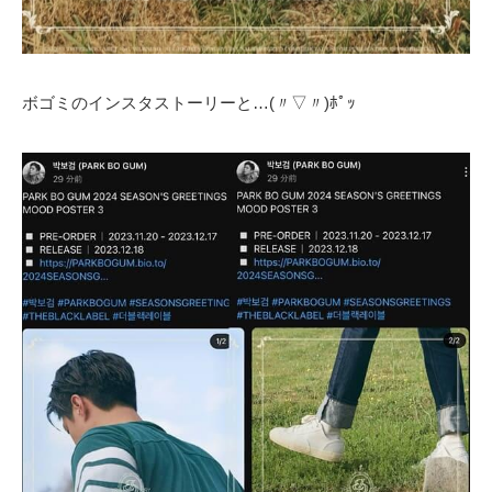
ボゴミのインスタストーリーと…(〃▽〃)ﾎﾟｯ