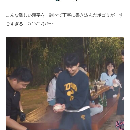
こんな難しい漢字を 調べて丁寧に書き込んだボゴミが す
ごすぎる Σ(ﾟ∀ﾟﾉ)ﾉｷｬｰ