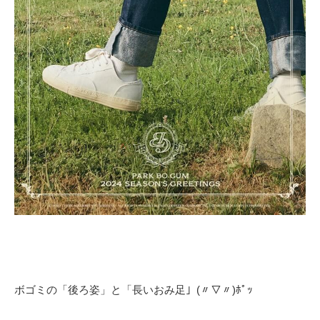
ボゴミの「後ろ姿」と「長いおみ足」(〃▽〃)ﾎﾟｯ