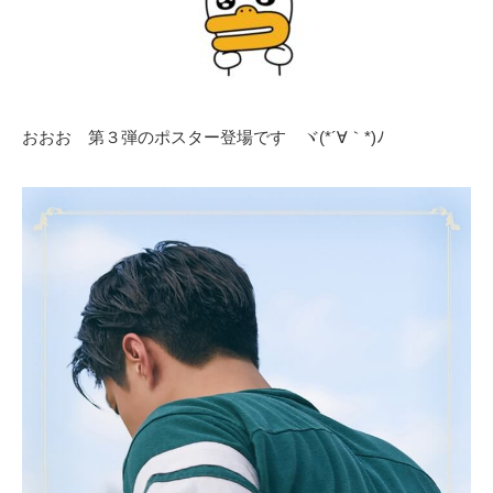
おおお 第３弾のポスター登場です ヾ(*´∀｀*)ﾉ