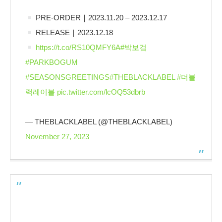
PRE-ORDER｜2023.11.20 – 2023.12.17
RELEASE｜2023.12.18
https://t.co/RS10QMFY6A
#박보검
#PARKBOGUM
#SEASONSGREETINGS
#THEBLACKLABEL
#더블
랙레이블
pic.twitter.com/lcOQ53dbrb
— THEBLACKLABEL (@THEBLACKLABEL)
November 27, 2023