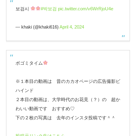
보검시
#박보검
pic.twitter.com/v6WrRjoU4e
— khaki (@khaki616)
April 4, 2024
ボゴミタイム
※１本目の動画は 昔のカカオページの広告撮影ビ
ハインド
２本目の動画は、大学時代のお花見（？）の 超か
わいい動画です おすすめ♡
下の２枚の写真は 去年のインスタ投稿です＾＾
投稿元リンク先はこちら