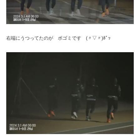
右端にうつってたのが ボゴミです (〃▽〃)ﾎﾟｯ