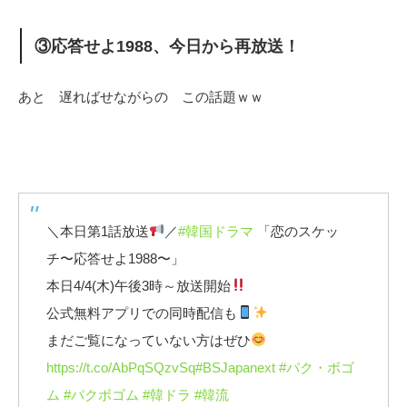
③応答せよ1988、今日から再放送！
あと 遅ればせながらの この話題ｗｗ
＼本日第1話放送
／
#韓国ドラマ
「恋のスケッ
チ〜応答せよ1988〜」
本日4/4(木)午後3時～放送開始
公式無料アプリでの同時配信も
まだご覧になっていない方はぜひ
https://t.co/AbPqSQzvSq
#BSJapanext
#パク・ボゴ
ム
#パクボゴム
#韓ドラ
#韓流