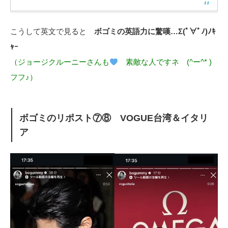
こうして英文で見ると
ボゴミの英語力に驚嘆…Σ(ﾟ∀ﾟﾉ)ﾉｷ
ｬｰ
（ジョージクルーニーさんも
素敵な人ですネ (^ー^* )
フフ♪）
ボゴミのリポスト⑦⑧ VOGUE台湾＆イタリ
ア