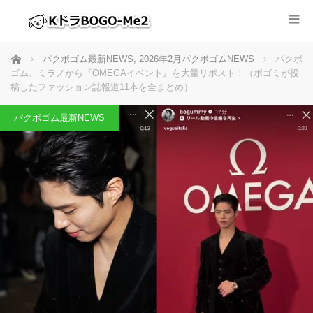
ホーム
パクボゴム最新NEWS
,
2026年2月パクボゴムNEWS
パクボ
ゴム、ミラノから『OMEGAイベント』を大量リポスト！（ボゴミが投
稿したファッション誌報道11本を全まとめ）
パクボゴム最新NEWS