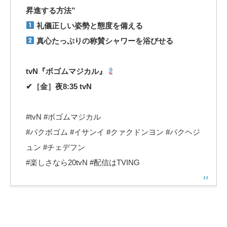
昇進する方法”
礼儀正しい姿勢と態度を備える
真心たっぷりの称賛シャワーを浴びせる
tvN『ボゴムマジカル』
✔［金］夜8:35 tvN
#tvN #ボゴムマジカル
#パクボゴム #イサンイ #クァクドンヨン #パクヘジ
ュン #チェデフン
#楽しさなら20tvN #配信はTVING