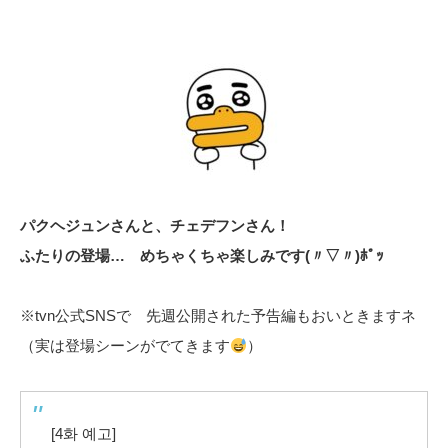
パクヘジュンさんと、チェデフンさん！
ふたりの登場… めちゃくちゃ楽しみです(〃▽〃)ﾎﾟｯ
※tvn公式SNSで 先週公開された予告編もおいときますネ
（実は登場シーンがでてきます
）
[4화 예고]