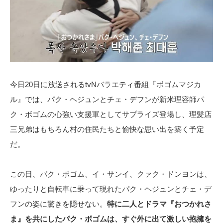
今日20日に放送されるtvNバラエティ番組『ボゴムマジカ
ル』では、パク・ヘジュンとチェ・デフンが新米理容師パ
ク・ボゴムの心強い支援軍としてサプライズ登場し、理髪店
三兄弟はもちろん村の住民たちと愉快な思い出を築く予定
だ。
この日、パク・ボゴム、イ・サンイ、クァク・ドンヨンは、
ゆったりと自転車に乗って現れたパク・ヘジュンとチェ・デ
フンの姿に驚きを隠せない。
特に二人とドラマ『おつかれさ
ま』を共にしたパク・ボゴムは、すぐ外に出て激しい抱擁を