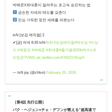
박해준X최대훈이 알려주는 초고속 승진하는 법
공손한 자세와 태도를 갖춘다
진심 가득한 칭찬 세례를 퍼붓는다
tvN [보검 매직컬]
✔[금] 저녁 8:35 tvN
#tvN
#보검매직컬
#박보검
#이상
이
#곽동연
#박해준
#최대훈
#즐거움엔20tvN
#스트
리밍은TVING
pic.twitter.com/XXNZ1VKspS
— tvN joy (@chtvn)
February 20, 2026
［第4話 先行公開］
パク・ヘジュン×チェ・デフンが教える“超高速で