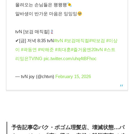
몰려오는 손님들은 왱왱왱
알바생이 반가운 마음은 잉잉잉
tvN [보검 매직컬]
✔[금] 저녁 8:35 tvN
#tvN
#보검매직컬
#박보검
#이상
이
#곽동연
#박해준
#최대훈
#즐거움엔20tvN
#스트
리밍은TVING
pic.twitter.com/uhq4tBFhoc
— tvN joy (@chtvn)
February 15, 2026
予告記事②パク・ボゴム理髪店、壊滅状態…パ