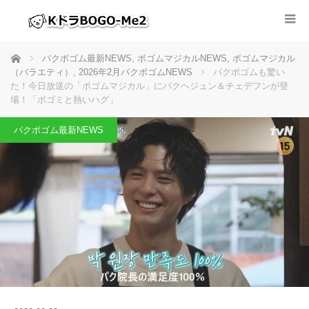
ホーム
パクボゴム最新NEWS
,
ボゴムマジカルNEWS
,
ボゴムマジカル
（バラエティ）
,
2026年2月パクボゴムNEWS
パクボゴムも驚い
た！今日放送の「ボゴムマジカル」にパクヘジュン＆チェデフンが登
場！「ボゴミと熱いハグ」
パクボゴム最新NEWS