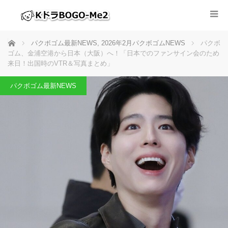
ホーム
パクボゴム最新NEWS
,
2026年2月パクボゴムNEWS
パクボ
ゴム、金浦空港から日本（大阪）へ！「日本でのファンサイン会のため
来日！出国時のVTR＆写真まとめ」
パクボゴム最新NEWS