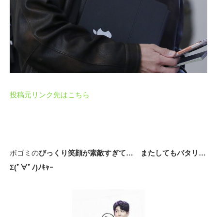
投稿元リンク先はこちら
ボゴミの
びっくり笑顔が素敵すぎて… またしてもバタリ…
Σ(ﾟ∀ﾟﾉ)ﾉｷｬｰ