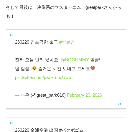
そして最後は 映像系のマスターニム greatparkさんから
も！
260220 김포공항 출국
#박보검
진짜 오늘 난리 났네요!
@BOGUMMY
얼굴!
넘 잘생..
즐거운 시간 보내고 오세요
pic.twitter.com/jwaRm5cUUo
— 다운 (@great_park616)
February 20, 2026
260220 金浦空港 出国 #パクボゴム