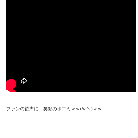
ファンの歓声に 笑顔のボゴミｗｗ(/ω＼)ｗｗ