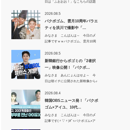
日は「ふおおお！」なこちらの話題
から^^【期…
2026.08.5
パクボゴム、雲月10周年バラエ
ティを洪川で撮影中「…
みなさま こんばんは～ 今日の〆
記事ですｗｗパクボゴム、雲月10周
年バラエテ…
2026.08.5
新韓銀行からボゴミの「2者択
一」映像公開！「パクボ…
みなさま あんにょんはせよ～ 今
日は朝イチに公開された新映像から♪
新韓銀行か…
2026.08.4
韓国OBSニュース発！「パクボ
ゴム×アイユ、10代…
みなさま こんばんは～ 今日の〆
記事です(〃▽〃)ﾎﾟｯパクボゴム×ア
イユ、…