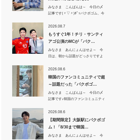
みなさま こんばんは～ 今日の〆
記事です(〃▽〃)ﾎﾟｯパクボゴム、今
日（8…
2026.08.7
もうすぐ1年！チリ・サンティ
アゴ公演のMCが「パク…
みなさま あんにょんはせよ～ 今
日は、朝から話題がどっさりですよ
^^もうすぐ…
2026.08.6
韓国のファンコミュニティで超
～話題だった「パクボゴ…
みなさま こんばんは～ 今日の〆
記事です♪韓国のファンコミュニティ
で 超～話…
2026.08.6
【期間限定】大阪駅にパクボゴ
ム！「8/30まで韓国…
みなさま あんにょんはせよ～ 今