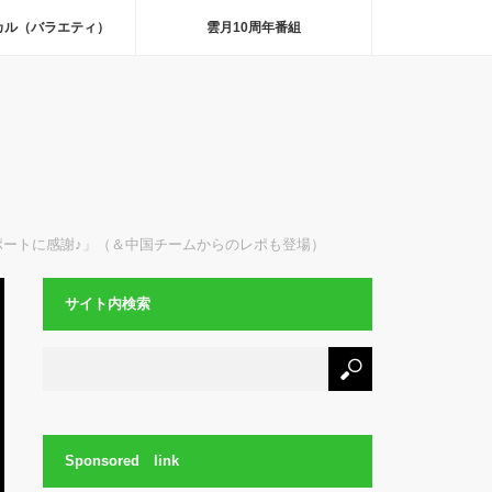
カル（バラエティ）
雲月10周年番組
ートに感謝♪」（＆中国チームからのレポも登場）
サイト内検索
Sponsored link