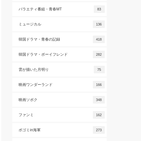
バラエティ番組・青春MT
83
ミュージカル
136
韓国ドラマ・青春の記録
418
韓国ドラマ・ボーイフレンド
282
雲が描いた月明り
75
映画ワンダーランド
166
映画ソボク
348
ファンミ
162
ボゴミin海軍
273