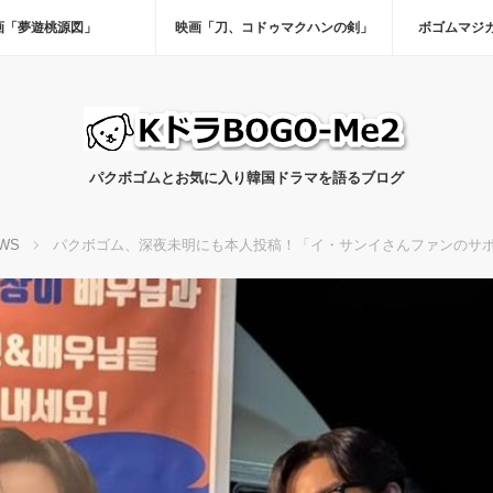
画「夢遊桃源図」
映画「刀、コドゥマクハンの剣」
ボゴムマジ
パクボゴムとお気に入り韓国ドラマを語るブログ
WS
パクボゴム、深夜未明にも本人投稿！「イ・サンイさんファンのサポ