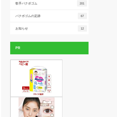
歌手パクボゴム
201
パクボゴムの足跡
67
お知らせ
12
PR