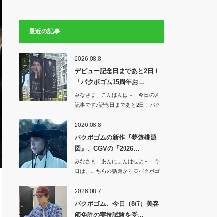
最近の記事
2026.08.8
デビュー記念日まであと2日！
「パクボゴム15周年お…
みなさま こんばんは～ 今日の〆
記事です♪記念日まであと2日！パク
ボゴム…
2026.08.8
パクボゴムの新作『夢遊桃源
図』、CGVの「2026…
みなさま あんにょんはせよ～ 今
日は、こちらの話題から♡パクボゴ
ムの新作『夢…
2026.08.7
パクボゴム、今日（8/7）美容
師免許の実技試験を受…