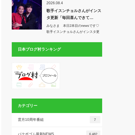
2026.08.4
歌手イスンチョルさんがインス
タ更新「毎回喜んできて…
みなさま 本日2本目のnewsです♡
歌手イスンチョルさんがインスタ更
新「毎回…
日本ブログ村ランキング
カテゴリー
雲月10周年番組
7
パクボゴム最新NEWS
6,482