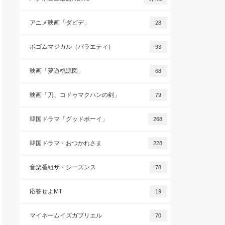
アニメ映画「ダビデ」
28
ボゴムマジカル（バラエティ）
93
映画「夢遊桃源図」
68
映画「刀、コドゥマクハンの剣」
79
韓国ドラマ「グッドボーイ」
268
韓国ドラマ・おつかれさま
228
音楽番組ザ・シーズンス
78
応答せよMT
19
マイネームイズガブリエル
70