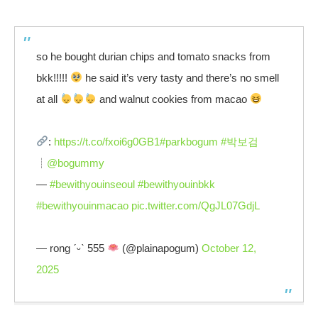
so he bought durian chips and tomato snacks from
bkk!!!!!
he said it’s very tasty and there’s no smell
at all
and walnut cookies from macao
:
https://t.co/fxoi6g0GB1
#parkbogum
#박보검
┊
@bogummy
—
#bewithyouinseoul
#bewithyouinbkk
#bewithyouinmacao
pic.twitter.com/QgJL07GdjL
— rong ˊᵕˋ 555
(@plainapogum)
October 12,
2025