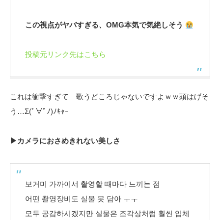
この視点がヤバすぎる、OMG本気で気絶しそう
投稿元リンク先はこちら
これは衝撃すぎて 歌うどころじゃないですよｗｗ頭はげそ
う…Σ(ﾟ∀ﾟﾉ)ﾉｷｬｰ
▶カメラにおさめきれない美しさ
보거미 가까이서 촬영할 때마다 느끼는 점
어떤 촬영장비도 실물 못 담아 ㅜㅜ
모두 공감하시겠지만 실물은 조각상처럼 훨씬 입체