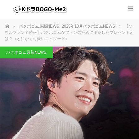
ホーム
パクボゴム最新NEWS
,
2025年10月パクボゴムNEWS
【ソ
ウルファンミ続報】パクボゴムがファンのために用意したプレゼントと
は？（とにかく可愛いエピソード）
パクボゴム最新NEWS