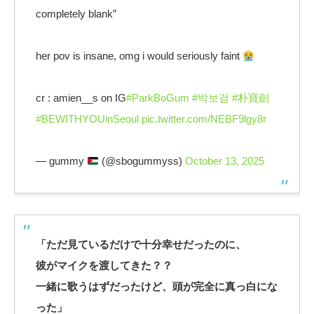
completely blank”
her pov is insane, omg i would seriously faint
cr : amien__s on IG
#ParkBoGum
#박보검
#朴寶劍
#BEWITHYOUinSeoul
pic.twitter.com/NEBF9lgy8r
— gummy
(@sbogummyss)
October 13, 2025
「ただ見ているだけで十分幸せだったのに、
彼がマイクを渡してきた？？
一緒に歌うはずだったけど、頭が完全に真っ白にな
った」