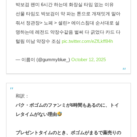
박보검 팬미 6시간 하는데 화장실 타임 없는 이유
선물 타임도 박보검이 약 파는 톤으로 개재밋게 말아
줘서 정관장> 노페 > 셀린> 에이스침대 순서대로 설
명하는데 레전드 약장수같음 벌써 다 긁었다 카드 다
털림 미남 약장수 조심
pic.twitter.com/eZfLkff84h
— 이름이 (@gummyblue_)
October 12, 2025
和訳：
パク・ボゴムのファンミが6時間もあるのに、トイ
レタイムがない理由
プレゼントタイムのとき、ボゴムがまるで薬売りの