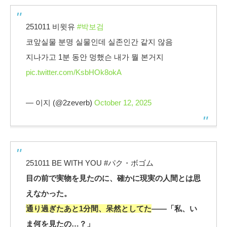
251011 비윗유
#박보검
코앞실물 분명 실물인데 실존인간 같지 않음
지나가고 1분 동안 멍했슨 내가 뭘 본거지
pic.twitter.com/KsbHOk8okA
— 이지 (@2zeverb)
October 12, 2025
251011 BE WITH YOU #パク・ボゴム
目の前で実物を見たのに、確かに現実の人間とは思
えなかった。
通り過ぎたあと1分間、呆然としてた
——「私、い
ま何を見たの…？」