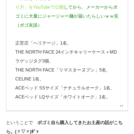
り方」をYouTubeで公開
してから、メーカーからボ
ゴミに大量にジャージャー麺が届いたらしいｗｗ笑
（ボゴ友談）
正官庄「ヘリテージ」1名、
THE NORTH FACE 24インチキャリーケース＋MD
ラゲッジタグ3個、
THE NORTH FACE「リマスターヌプシ」5名、
CELINE 1名、
ACEベッド SSサイズ「ナチュラルオーク」1名、
ACEベッド LQサイズ「ホワイトオーク」1名。
ということで
ボゴミ自ら購入してきたお土産の話がこち
ら。(〃▽〃)ﾎﾟｯ