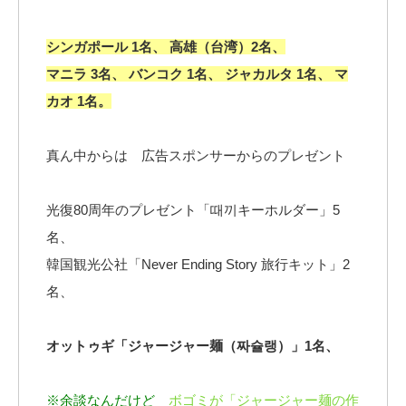
シンガポール 1名、 高雄（台湾）2名、
マニラ 3名、 バンコク 1名、 ジャカルタ 1名、 マ
カオ 1名。
真ん中からは 広告スポンサーからのプレゼント
光復80周年のプレゼント「때끼キーホルダー」5
名、
韓国観光公社「Never Ending Story 旅行キット」2
名、
オットゥギ「ジャージャー麺（짜슐랭）」1名、
※余談なんだけど
ボゴミが「ジャージャー麺の作