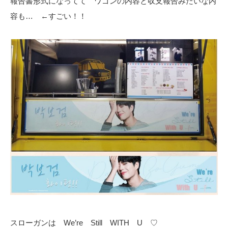
報告書形式になってて ワゴンの内容と収支報告みたいな内
容も… ←すごい！！
スローガンは We’re Still WITH U ♡