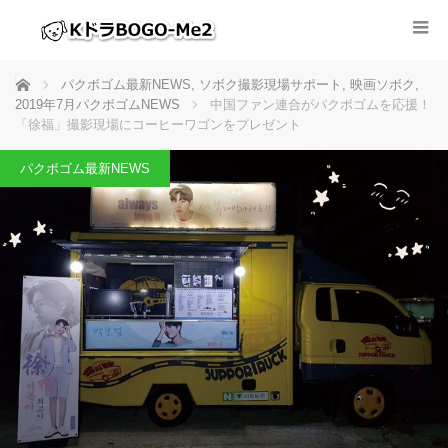
ホーム
パクボゴム最新NEWS
,
ソボク撮影現場サポート
,
映画ソボク
,
2019年7月パクボゴムNEWS
中国ファン連合がパクボゴムを応援！
「徐福」撮影現場にコーヒーワゴンをプレゼント
パクボゴム最新NEWS