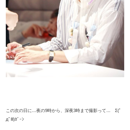
この次の日に…夜の9時から、深夜3時まで撮影って… Σ(ﾟ
дﾟlll)ｶﾞｰﾝ