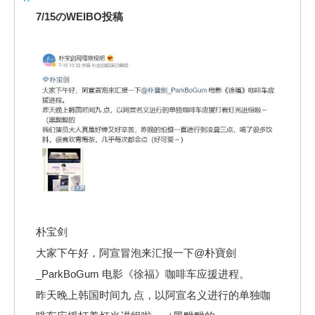
7/15のWEIBO投稿
朴宝剑
大家下午好，阿宣冒泡来汇报一下@朴寶劍
_ParkBoGum 电影《徐福》咖啡车应援进程。
昨天晚上韩国时间九 点，以阿宣名义进行的单独咖