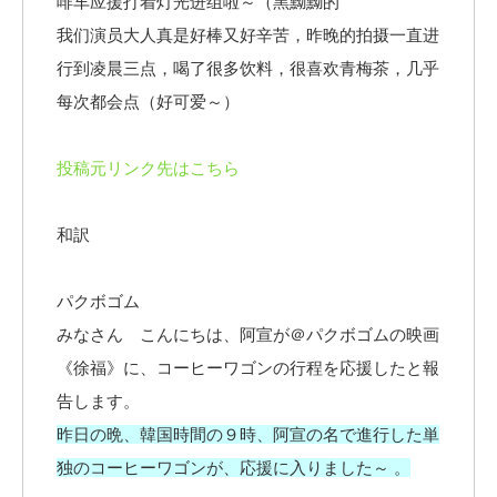
啡车应援打着灯光进组啦～（黑黝黝的
我们演员大人真是好棒又好辛苦，昨晚的拍摄一直进
行到凌晨三点，喝了很多饮料，很喜欢青梅茶，几乎
每次都会点（好可爱～）
投稿元リンク先はこちら
和訳
パクボゴム
みなさん こんにちは、阿宣が＠パクボゴムの映画
《徐福》に、コーヒーワゴンの行程を応援したと報
告します。
昨日の晩、韓国時間の９時、阿宣の名で進行した単
独のコーヒーワゴンが、応援に入りました～ 。