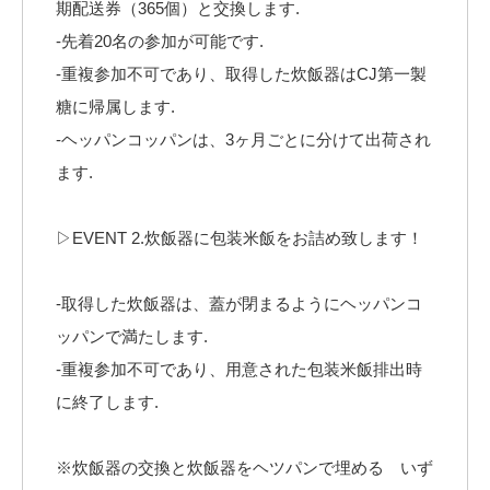
期配送券（365個）と交換します.⠀
-先着20名の参加が可能です.⠀
-重複参加不可であり、取得した炊飯器はCJ第一製
糖に帰属します.⠀
-ヘッパンコッパンは、3ヶ月ごとに分けて出荷され
ます.⠀
⠀
▷EVENT 2.炊飯器に包装米飯をお詰め致します！
⠀
-取得した炊飯器は、蓋が閉まるようにヘッパンコ
ッパンで満たします.⠀
-重複参加不可であり、用意された包装米飯排出時
に終了します.⠀
⠀
※炊飯器の交換と炊飯器をヘツパンで埋める いず