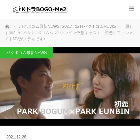
ホーム
パクボゴム最新NEWS
,
2021年12月パクボゴムNEWS
思わ
ず胸キュン♡パクボゴム×パクウンビン仮想キャスト「初恋」ファンメ
イドMVがステキです♪
パクボゴム最新NEWS
2021.12.28