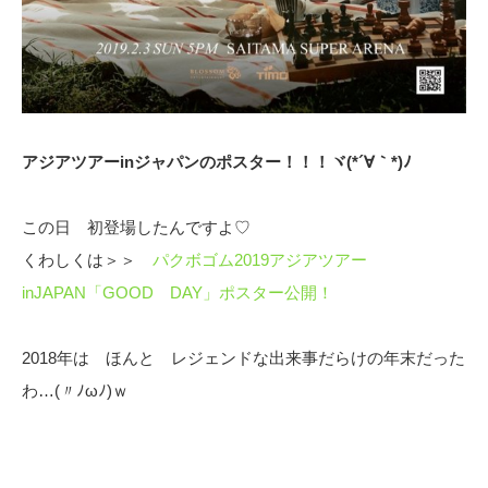
アジアツアーinジャパンのポスター！！！ヾ(*´∀｀*)ﾉ
この日 初登場したんですよ♡
くわしくは＞＞
パクボゴム2019アジアツアー
inJAPAN「GOOD DAY」ポスター公開！
2018年は ほんと レジェンドな出来事だらけの年末だった
わ…(〃ﾉωﾉ)ｗ