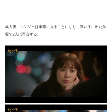
成人後、ソンジェは軍隊に入ることになり、寒い冬に出た休
暇で2人は再会する。