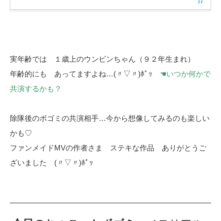
実年齢では １歳上のウンビンちゃん（９２年生まれ）
年齢的にも あってますよね…(〃▽〃)ﾎﾟｯ
☚いつか何かで
共演するかも？
除隊後のボゴミの共演相手…今から想像してみるのも楽しい
かも♡
ファンメイドMVの作者さま ステキな作品 ありがとうご
ざいました (〃▽〃)ﾎﾟｯ