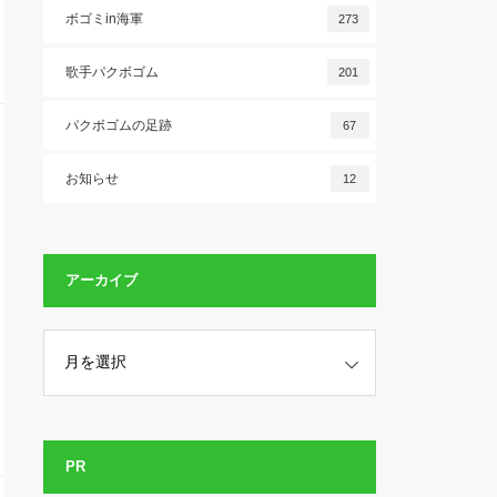
ボゴミin海軍
273
歌手パクボゴム
201
パクボゴムの足跡
67
お知らせ
12
アーカイブ
PR