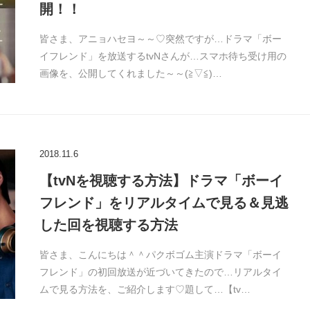
開！！
皆さま、アニョハセヨ～～♡突然ですが…ドラマ「ボー
イフレンド」を放送するtvNさんが…スマホ待ち受け用の
画像を、公開してくれました～～(≧▽≦)…
2018.11.6
【tvNを視聴する方法】ドラマ「ボーイ
フレンド」をリアルタイムで見る＆見逃
した回を視聴する方法
皆さま、こんにちは＾＾パクボゴム主演ドラマ「ボーイ
フレンド」の初回放送が近づいてきたので…リアルタイ
ムで見る方法を、ご紹介します♡題して…【tv…