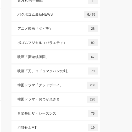
雲月10周年番組
7
パクボゴム最新NEWS
6,478
アニメ映画「ダビデ」
28
ボゴムマジカル（バラエティ）
92
映画「夢遊桃源図」
67
映画「刀、コドゥマクハンの剣」
79
韓国ドラマ「グッドボーイ」
268
韓国ドラマ・おつかれさま
228
音楽番組ザ・シーズンス
78
応答せよMT
19