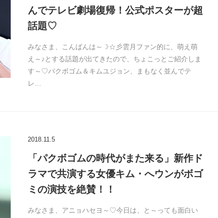
んでテレビ劇場復帰！公式ポスターが超
話題♡
みなさま、こんばんは～☽☆彡雲月ファン的に、萌え萌
え～♪とする話題が出てきたので、ちょこっとご紹介しま
す～♡パクボゴム＆キムユジョン、まもなく並んでテ
レ…
2018.11.5
「パクボゴムの時代がまた来る」新作ド
ラマで共演する女優キム・へウンがボゴ
ミの演技を絶賛！！
みなさま、アニョハセヨ～♡今日は、と～っても面白い