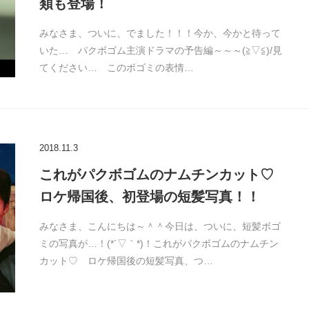
類も登場！
みなさま、ついに、でました！！！今か、今かと待って
いた… パクボゴム主演ドラマの予告編～～～(≧▽≦)/見
てください… このボゴミの表情…
2018.11.3
これがパクボゴムのナムチンカット♡
ロケ帰国後、初登場の短髪写真！！
みなさま、こんにちは～＾＾今日は、ついに、短髪ボゴ
ミの写真が…！(*´▽｀*)！これがパクボゴムのナムチン
カット♡ ロケ帰国後の短髪写真、つ…