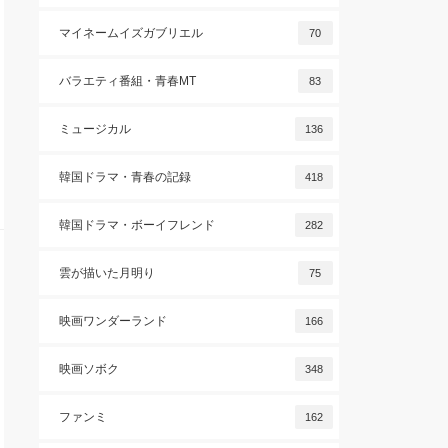
マイネームイズガブリエル
70
バラエティ番組・青春MT
83
ミュージカル
136
韓国ドラマ・青春の記録
418
韓国ドラマ・ボーイフレンド
282
雲が描いた月明り
75
映画ワンダーランド
166
映画ソボク
348
ファンミ
162