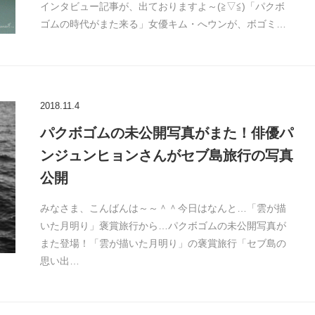
インタビュー記事が、出ておりますよ～(≧▽≦)「パクボ
ゴムの時代がまた来る」女優キム・へウンが、ボゴミ…
2018.11.4
パクボゴムの未公開写真がまた！俳優パ
ンジュンヒョンさんがセブ島旅行の写真
公開
みなさま、こんばんは～～＾＾今日はなんと…「雲が描
いた月明り」褒賞旅行から…パクボゴムの未公開写真が
また登場！「雲が描いた月明り」の褒賞旅行「セブ島の
思い出…