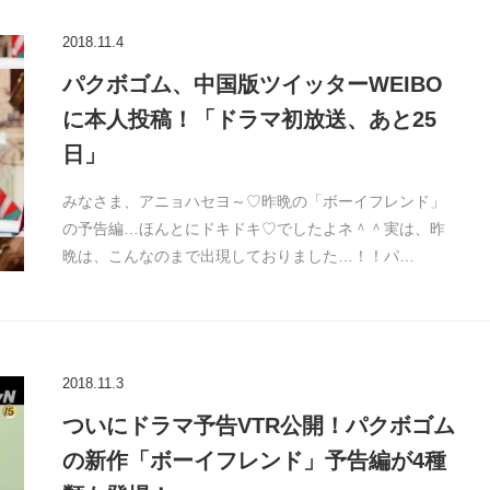
2018.11.4
パクボゴム、中国版ツイッターWEIBO
に本人投稿！「ドラマ初放送、あと25
日」
みなさま、アニョハセヨ～♡昨晩の「ボーイフレンド」
の予告編…ほんとにドキドキ♡でしたよネ＾＾実は、昨
晩は、こんなのまで出現しておりました…！！パ…
2018.11.3
ついにドラマ予告VTR公開！パクボゴム
の新作「ボーイフレンド」予告編が4種